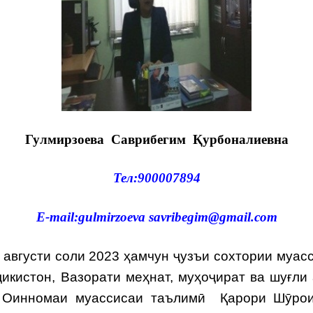
Гулмирзоева Саврибегим Қурбоналиевна
Тел:900007894
E-mail:gulmirzoeva savribegim@gmail.com
 августи соли 2023 ҳамчун ҷузъи сохтории муас
икистон, Вазорати меҳнат, муҳоҷират ва шуғли
, Оинномаи муассисаи таълимӣ Қарори Шӯрои