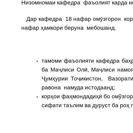
Низомномаи кафедра фаъолият карда ис
Дар кафедра 18 нафар омӯзгорон кору 
нафар ҳамкори беруна мебошанд.
тамоми фаъолияти кафедра баҳр
ба Маҷлиси Олӣ, Маҷлиси намоя
Ҷумҳурии Тоҷикистон, Вазорат
равона намуда истодаанд;
корҳои фаҳмондадиҳӣ бо омўзгор
сифати таълим ва дуруст ба роҳ 