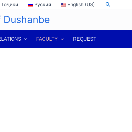
Search
Тоҷики
Руский
English (US)
of Dushanbe
ELATIONS
FACULTY
REQUEST