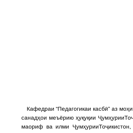
Кафедраи “Педагогикаи касбӣ” аз моҳи
санадҳои меъёрию ҳуқуқии ҶумҳурииТоҷ
маориф ва илми ҶумҳурииТоҷикистон