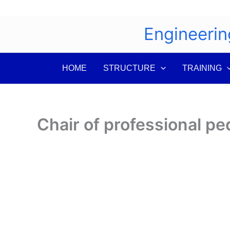
Skip
to
Engineerin
content
HOME
STRUCTURE
TRAINING
Chair of professional p