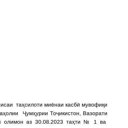
сисаи таҳсилоти миёнаи касбӣ мувофиқи
 аҳолии Ҷумҳурии Тоҷикистон, Вазорати
 олимон аз 30.08.2023 таҳти № 1 ва