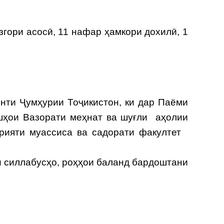
ори асосӣ, 11 нафар ҳамкори дохилӣ, 1
нти Ҷумҳурии Тоҷикистон, ки дар Паёми
шҳои Вазорати меҳнат ва шуғли аҳолии
арияти муассиса ва садорати факултет
 силлабусҳо, роҳҳои баланд бардоштани