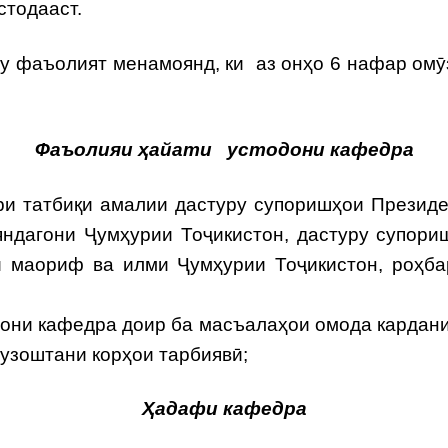
тодааст.
фаъолият менамоянд, ки аз онҳо 6 нафар омӯзг
Фаъолияи ҳайати устодони кафедра
и татбиқи амалии дастуру супоришҳои Президе
ндагони Ҷумҳурии Тоҷикистон, дастуру супори
и маориф ва илми Ҷумҳурии Тоҷикистон, роҳб
они кафедра доир ба масъалаҳои омода кардани
гузоштани корҳои тарбиявӣ;
Ҳадафи кафедра