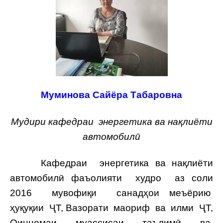
Муминова Сайёра Табаровна
Мудири кафедраи энергетика ва нақлиёти
автомобилӣ
Кафедраи энергетика ва нақлиёти
автомобилӣ фаъолияти худро аз соли
2016 мувофиқи санадҳои меъёрию
ҳуқуқии ҶТ, Вазорати маориф ва илми ҶТ,
Оинномаи муассисаи таълимӣ ва