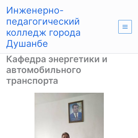
Перейти
Main
Инженерно-
к
Men
содержимому
педагогический
колледж города
Душанбе
Кафедра энергетики и
автомобильного
транспорта