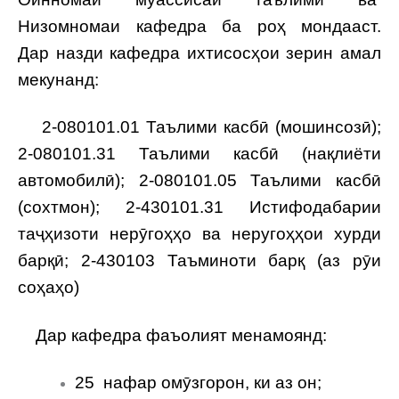
Низомномаи кафедра ба роҳ мондааст.
Дар назди кафедра ихтисосҳои зерин амал
мекунанд:
2-080101.01 Таълими касбӣ (мошинсозӣ);
2-080101.31 Таълими касбӣ (нақлиёти
автомобилӣ); 2-080101.05 Таълими касбӣ
(сохтмон); 2-430101.31 Истифодабарии
таҷҳизоти нерӯгоҳҳо ва неругоҳҳои хурди
барқӣ; 2-430103 Таъминоти барқ (аз рӯи
соҳаҳо)
Дар кафедра фаъолият менамоянд:
25 нафар омӯзгорон, ки аз он;