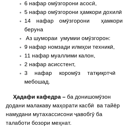
6 нафар омӯзгорони асосӣ,
5 нафар омӯзгорони ҳамкори дохилӣ
14 нафар омӯзгорони ҳамкори
беруна
Аз шумораи умумии омӯзгорон:
9 нафар номзади илмҳои техникӣ,
11 нафар муаллими калон,
2 нафар асисстент,
3 нафар коромӯз татқиқотчӣ
мебошад.
Ҳадафи кафедра –
ба донишомӯзон
додани малакаву маҳорати касбӣ ва тайёр
намудани мутахассисони ҷавобгӯ ба
талаботи бозори меҳнат.