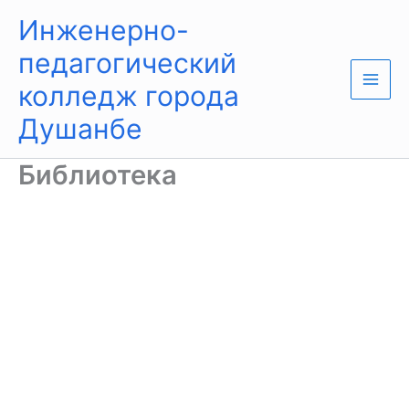
Перейти
Main
Инженерно-
к
Men
содержимому
педагогический
колледж города
Душанбе
Библиотека