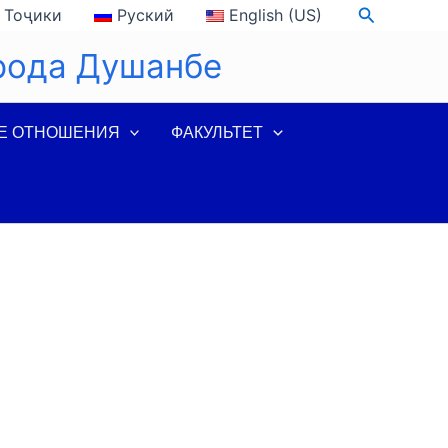
Поиск
Тоҷики
Руский
English (US)
рода Душанбе
Е ОТНОШЕНИЯ
ФАКУЛЬТЕТ