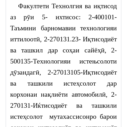
Факултети Технолгия ва иқтисод
аз рӯи 5- ихтисос: 2-400101-
Таъмини барномавии технологияи
иттилоотӣ, 2-270131.23- Иқтисодиёт
ва ташкил дар соҳаи сайёҳӣ, 2-
500135-Технологияи истењсолоти
дӯзандагӣ, 2-27013105-Иқтисодиёт
ва ташкили истеҳсолот дар
корхонаи нақлиёти автомобилӣ, 2-
270131-Иќтисодиёт ва ташкили
истеҳсолот мутахассисонро барои