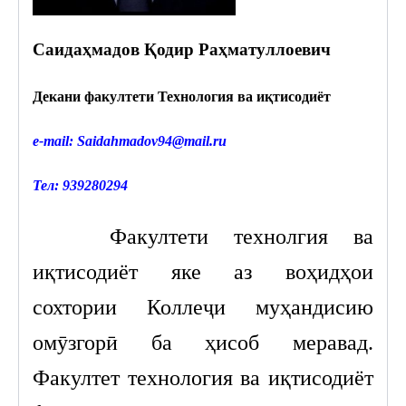
Саи
да
ҳ
мадов
Қ
одир
Ра
ҳ
матуллоевич
Декани факултети Технология ва и
қ
тисодиёт
е-mail:
Saidahmadov94@mail.ru
Тел: 939280294
Факултети технолгия ва
иқтисодиёт яке аз воҳидҳои
сохтории Коллеҷи муҳандисию
омӯзгорӣ ба ҳисоб меравад.
Факултет технология ва иқтисодиёт