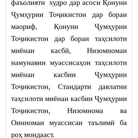
фаъолияти худро дар асоси Қонуни
Ҷумҳурии Тоҷикистон дар бораи
маориф, Қонуни Ҷумҳурии
Тоҷикистон дар бораи таҳсилоти
миёнаи касбӣ, Низомномаи
намунавии муассисаҳои таҳсилоти
миёнаи касбии Ҷумҳурии
Тоҷикистон, Стандарти давлатии
таҳсилоти миёнаи касбии Ҷумҳурии
Тоҷикистон, Низомнома ва
Оинномаи муассисаи таълимӣ ба
роҳ мондааст.