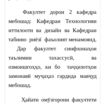
Факултет дорои 2 кафедра
мебошад: Кафедраи Технологияи
иттилооти ва дизайн ва Кафедраи
табиию риёзї фаъолият менамоянд.
Дар факултет синфхонаҳои
таълимии тахассусӣ, ва
озмоишгоҳҳо, ки бо таҷҳизотҳои
замонавӣ муҷаҳаз гардида мавҷуд
мебошад.
Ҳайати омӯзгорони факултети