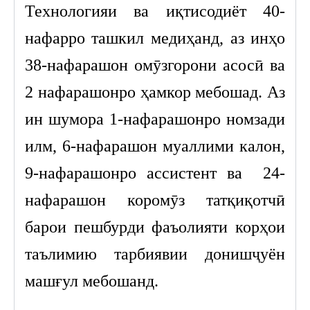
Технологияи ва иқтисодиёт 40-
нафарро ташкил медиҳанд, аз инҳо
38-нафарашон омӯзгорони асосӣ ва
2 нафарашонро ҳамкор мебошад. Аз
ин шумора 1-нафарашонро номзади
илм, 6-нафарашон муаллими калон,
9-нафарашонро ассистент ва 24-
нафарашон коромӯз татқиқотчӣ
барои пешбурди фаъолияти корҳои
таълимию тарбиявии донишҷуён
машғул мебошанд.