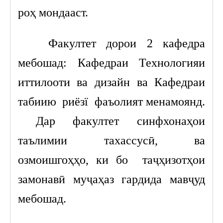
роҳ мондааст.
Факултет дорои 2 кафедра
мебошад: Кафедраи Технологияи
иттилооти ва дизайн ва Кафедраи
табиию риёзї фаъолият менамоянд.
Дар факултет синфхонаҳои
таълимии тахассусӣ, ва
озмоишгоҳҳо, ки бо таҷҳизотҳои
замонавӣ муҷаҳаз гардида мавҷуд
мебошад.