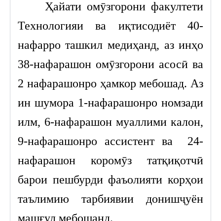
Ҳайати омӯзгорони факултети
Технологияи ва иқтисодиёт 40-
нафарро ташкил медиҳанд, аз инҳо
38-нафарашон омӯзгорони асосӣ ва
2 нафарашонро ҳамкор мебошад. Аз
ин шумора 1-нафарашонро номзади
илм, 6-нафарашон муаллими калон,
9-нафарашонро ассистент ва 24-
нафарашон коромӯз татқиқотчӣ
барои пешбурди фаъолияти корҳои
таълимию тарбиявии донишҷуён
машғул мебошанд.