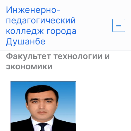
Перейти
Main
Инженерно-
к
Men
содержимому
педагогический
колледж города
Душанбе
Факультет технологии и
экономики