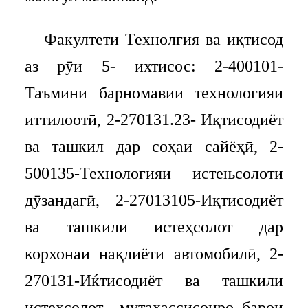
Факултети Технолгия ва иқтисод
аз рӯи 5- ихтисос: 2-400101-
Таъмини барномавии технологияи
иттилоотӣ, 2-270131.23- Иқтисодиёт
ва ташкил дар соҳаи сайёҳӣ, 2-
500135-Технологияи истењсолоти
дӯзандагӣ, 2-27013105-Иқтисодиёт
ва ташкили истеҳсолот дар
корхонаи нақлиёти автомобилӣ, 2-
270131-Иќтисодиёт ва ташкили
истеҳсолот мутахассисонро барои