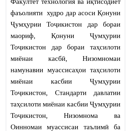
Факултет технология ва иқтисодиёт
фаъолияти худро дар асоси Қонуни
Ҷумҳурии Тоҷикистон дар бораи
маориф, Қонуни Ҷумҳурии
Тоҷикистон дар бораи таҳсилоти
миёнаи касбӣ, Низомномаи
намунавии муассисаҳои таҳсилоти
миёнаи касбии Ҷумҳурии
Тоҷикистон, Стандарти давлатии
таҳсилоти миёнаи касбии Ҷумҳурии
Тоҷикистон, Низомнома ва
Оинномаи муассисаи таълимӣ ба