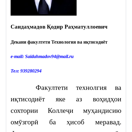
Саи
да
ҳ
мадов
Қ
одир
Ра
ҳ
матуллоевич
Декани факултети Технология ва и
қ
тисодиёт
е-mail:
Saidahmadov94@mail.ru
Тел: 939280294
Факултети технолгия ва
иқтисодиёт яке аз воҳидҳои
сохтории Коллеҷи муҳандисию
омӯзгорӣ ба ҳисоб меравад.