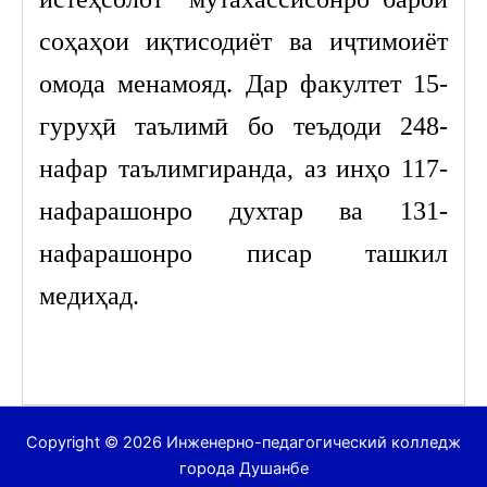
соҳаҳои иқтисодиёт ва иҷтимоиёт
омода менамояд. Дар факултет 15-
гуруҳӣ таълимӣ бо теъдоди 248-
нафар таълимгиранда, аз инҳо 117-
нафарашонро духтар ва 131-
нафарашонро писар ташкил
медиҳад.
Copyright © 2026 Инженерно-педагогический колледж
города Душанбе