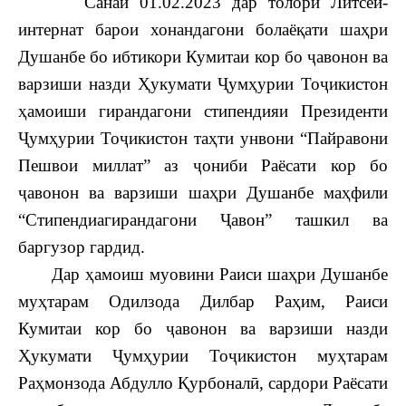
Санаи 01.02.2023 дар толори Литсей-
интернат барои хонандагони болаёқати шаҳри
Душанбе бо ибтикори Кумитаи кор бо ҷавонон ва
варзиши назди Ҳукумати Ҷумҳурии Тоҷикистон
ҳамоиши гирандагони стипендияи Президенти
Ҷумҳурии Тоҷикистон таҳти унвони “Пайравони
Пешвои миллат” аз ҷониби Раёсати кор бо
ҷавонон ва варзиши шаҳри Душанбе маҳфили
“Стипендиагирандагони Ҷавон” ташкил ва
баргузор гардид.
Дар ҳамоиш муовини Раиси шаҳри Душанбе
муҳтарам Одилзода Дилбар Раҳим, Раиси
Кумитаи кор бо ҷавонон ва варзиши назди
Ҳукумати Ҷумҳурии Тоҷикистон муҳтарам
Раҳмонзода Абдулло Қурбоналӣ, сардори Раёсати