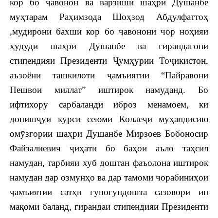
кор бо ҷавонон ва варзиши шаҳри Душанбе
муҳтарам Раҳимзода Шоҳзод Абдулфаттоҳ
,мудирони бахши кор бо ҷавонони чор ноҳияи
ҳудуди шаҳри Душанбе ва гирандагони
стипендияи Президенти Ҷумҳурии Тоҷикистон,
аъзоёни ташкилоти ҷамъиятии “Пайравони
Пешвои миллат” иштирок намуданд. Бо
ифтихору сарбаландӣ иброз менамоем, ки
донишҷӯи курси сеюми Коллеҷи муҳандисию
омӯзгории шаҳри Душанбе Мирзоев Бобоносир
Файзалиевич ҷиҳати бо баҳои аъло таҳсил
намудан, тарбияи хуб доштан фаъолона иштирок
намудан дар озмунҳо ва дар тамоми чорабиниҳои
ҷамъиятии сатҳи гуногундошта сазовори ин
мақоми баланд, гирандаи стипендияи Президенти