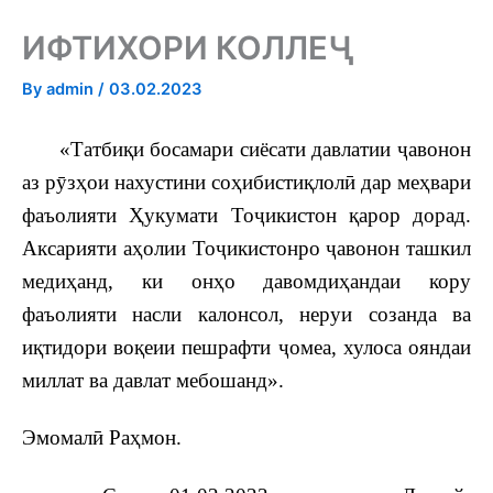
ИФТИХОРИ КОЛЛЕҶ
By
admin
/
03.02.2023
«Татбиқи босамари сиёсати давлатии ҷавонон
аз рӯзҳои нахустини соҳибистиқлолӣ дар меҳвари
фаъолияти Ҳукумати Тоҷикистон қарор дорад.
Аксарияти аҳолии Тоҷикистонро ҷавонон ташкил
медиҳанд, ки онҳо давомдиҳандаи кору
фаъолияти насли калонсол, неруи созанда ва
иқтидори воқеии пешрафти ҷомеа, хулоса ояндаи
миллат ва давлат мебошанд».
Эмомалӣ Раҳмон.