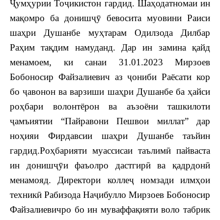
Ҷумҳурии Тоҷикистон гардид. Шаҳодатномаи ин
мақомро ба донишҷӯ бевосита муовини Раиси
шаҳри Душанбе муҳтарам Одилзода Дилбар
Раҳим тақдим намуданд. Дар ин замина қайд
менамоем, ки санаи 31.01.2023 Мирзоев
Бобоносир Файзалиевич аз ҷониби Раёсати кор
бо ҷавонон ва варзиши шаҳри Душанбе ба ҳайси
роҳбари волонтёрон ва аъзоёни ташкилоти
ҷамъиятии “Пайравони Пешвои миллат” дар
ноҳияи Фирдавсии шаҳри Душанбе таъйин
гардид.Роҳбарияти муассисаи таълимӣ пайваста
ин донишҷӯи фаъолро дастгирӣ ва қадрдонӣ
менамояд. Директори коллеҷ номзади илмҳои
техникӣ Рабизода Наҷибулло Мирзоев Бобоносир
Файзалиевичро бо ин муваффақияти воло табрик