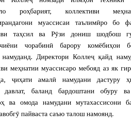
лло роҳбарият, коллективи меҳ
ирандагони муассисаи таълимӣро бо ф
ави таҳсил ва Рӯзи дониш шодбош гу
кчиёни чорабинӣ барору комёбиҳои бе
 намуданд. Директори Коллеҷ қайд наму
иви меҳнатии муассисаро мебояд аз як гир
да, ҷиҳати амалӣ намудани дастуру ҳ
 давлат, баланд бардоштани обуру в
оҳ ва омода намудани мутахассисони б
авобгӯ пайваста саъю талош намоянд.