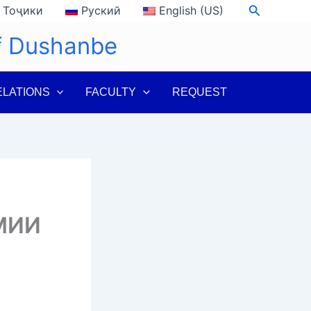
Search
Тоҷики
Руский
English (US)
of Dushanbe
ELATIONS
FACULTY
REQUEST
МИИ