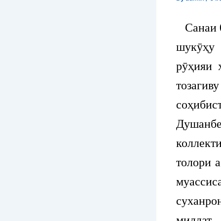
Санаи 0
шукӯҳу 
рӯҳияи 
тозаги
соҳиби
Душанб
коллект
толори 
муасси
суханр
миллат