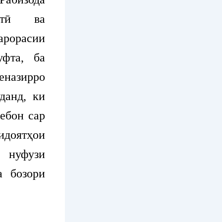
натӣ ва
арорасии
фта, ба
назирро
данд, ки
ебон сар
идоятҳои
а нуфузи
а бозори