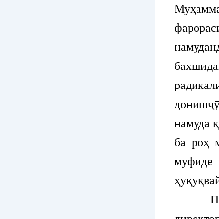
Муҳамм
фарора
намуда
бахшид
радикал
донишҷ
намуда қ
ба роҳ 
муфиде
ҳуқуқва
Пас аз
директ