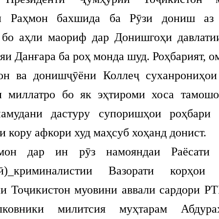
ӣ Раҳмон бахшида ба Рӯзи дониш аз 
 бо аҳли маориф дар Донишгоҳи давлати
яи Данғара ба роҳ монда шуд. Роҳбарият, о
он ва донишҷӯёни Коллеҷ суханрониҳо
и миллатро бо як эҳтироми хоса тамошо
амудани дастуру супоришҳои роҳбари 
 кору афкори худ маҳсуб хоҳанд донист.
он дар ин рӯз намояндаи Раёсати 
ртӣ)_криминалистии Вазорати корҳои 
и Тоҷикистон муовини аввали сардори Р
ковники милитсия муҳтарам Абдураҳ