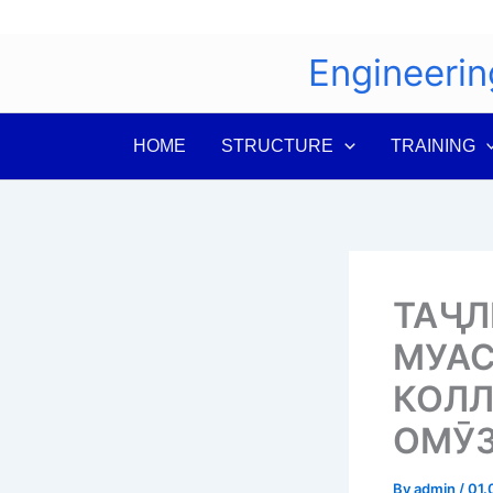
Skip
to
Engineerin
content
HOME
STRUCTURE
TRAINING
ТАҶЛ
МУАС
КОЛ
ОМӮЗ
By
admin
/
01.