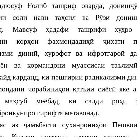
адюсуф Ғолиб ташриф оварда, донишҷӯ
сии соли нави таҳсил ва Рӯзи дониш
нд. Мавсуф ҳадафи ташрифи худро 
ани корҳои фаҳмондадиҳӣ ҷиҳати п
изми диннӣ, хурофот ва ифротгароӣ д
ӯён ва кормандони муассисаи таълимӣ
айд карданд, ки пешгирии радикализми ди
мондани чорабиниҳои қатъии сиёсӣ яке а
 маҳсуб меёбад, ки садди роҳи ҳ
йронкуниро гирифта метавонад.
 ҷамъбасти суханрониҳои Пешвои
ори Коллеҷ номзади илмҳои техникӣ Р