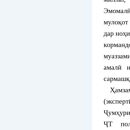
Эмомал
мулоқот
дар ноҳи
корманд
муаззам
амалӣ н
сармашқи
Ҳамзам
(экспе
Ҷумҳури
ҶТ пол