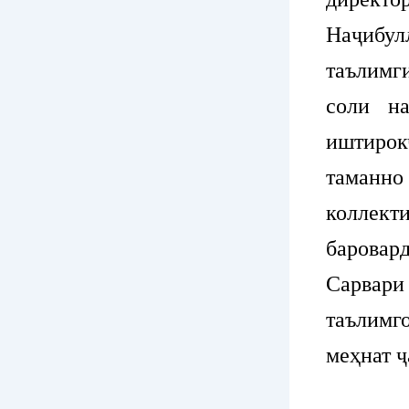
Наҷибу
таълимг
соли н
иштиро
таманно
коллект
баровар
Сарвари
таълимг
меҳнат ҷ