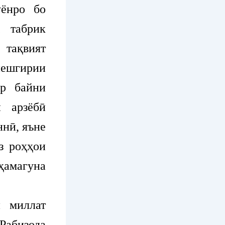
ёнро бо
 табрик
тақвият
ешгирии
ар байни
 арзёбӣ
ннӣ, яъне
з роҳҳои
амагуна
 миллат
абизода