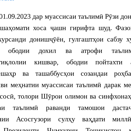
1.09.2023 дар муассисаи таълимӣ Рӯзи дон
шаҳомати хоса ҷашн гирифта шуд. Фазо
хурсанди донишҷӯён, гулгаштҳои сабзу х
ву ободии дохил ва атрофи таъли
стиқлолии кишвар, ободии пойтахти а
ешаҳр ва ташаббусҳои созандаи роҳба
иви меҳнатии муассисаи таълимӣ дарак ме
асосӣ, толори Шӯрои олимон ва синфхонаҳ
саи таълимӣ раванди тамошои дастаҷ
онии Асосгузори сулҳу ваҳдати миллӣ
, Президенти Ҷумҳурии Тоҷикистон м