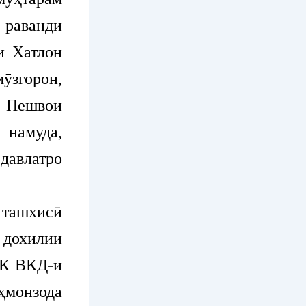
раванди
и Хатлон
мӯзгорон,
и Пешвои
 намуда,
давлатро
ташхисӣ
дохилии
ТК ВКД-и
монзода