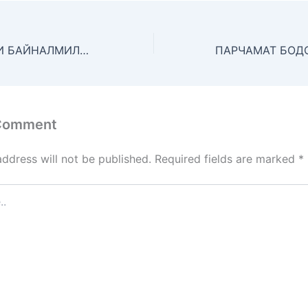
КОНФЕРЕНСИЯИ БАЙНАЛМИЛАЛИИ ИЛМӢ -НАЗАРИЯВӢ БАХШИДА БА ДАҲСОЛАИ БАЙНАЛМИЛАЛИИ АМАЛ “ОБ БАРОИ РУШДИ УСТУВОР”, СОЛҲОИ 2018-2028 ТАҲТИ УНВОНИ “ҲАЛЛИ МАСОИЛИ МАРБУТ БА ОБ – ЯКЕ АЗ УМДАТАРИН ҲАДАФҲОИ РУШДИ УСТУВОР”
 Comment
address will not be published.
Required fields are marked
*