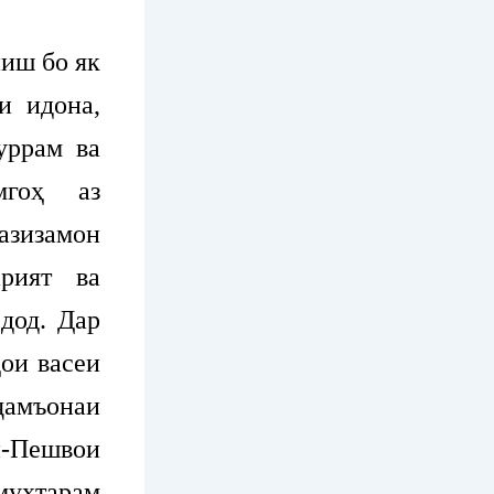
иш бо як
и идона,
уррам ва
мгоҳ аз
зизамон
рият ва
дод. Дар
ои васеи
амъонаи
-Пешвои
уҳтарам