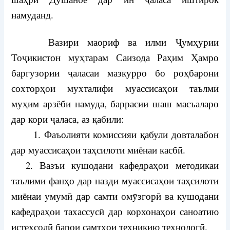
намуданд.
Вазири маориф ва илми Ҷумҳурии
Тоҷикистон муҳтарам Саизода Раҳим Ҳамро
баргузории ҷаласаи мазкурро бо роҳбарони
сохторҳои мухталифи муассисаҳои таълмӣ
муҳим арзёби намуда, баррасии шаш масъаларо
дар кори ҷаласа, аз қабили:
1. Фаъолияти комиссияи қабули довталабон
дар муассисаҳои таҳсилоти миёнаи касбӣ.
2. Вазъи кушодани кафедраҳои методикаи
таълими фанҳо дар назди муассисаҳои таҳсилоти
миёнаи умумӣ дар самти омӯзгорӣ ва кушодани
кафедраҳои тахассусӣ дар корхонаҳои саноатию
истеҳсолӣ барои самтҳои техникию технологӣ.