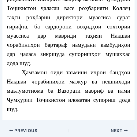
Тоҷикистон ҷаласаи васе роҳбарияти Коллеҷ
таҳти роҳбарии директори муассиса сурат
гирифта, ба сардорони воҳидҳои сохтории
муассиса дар мавриди таҳияи Нақшаи
чорабиниҳои бартараф намудани камбудиҳои
дар ҷаласа зикршуда супоришҳои мушаххас
дода шуд.
Ҳамзамон оиди таъмини иҷрои бандҳои
Нақшаи чорабиниҳои мазкур ва пешниҳоди
маълумотнома ба Вазорати маориф ва илми
Ҷумҳурии Тоҷикистон иловатан супориш дода
шуд.
PREVIOUS
NEXT