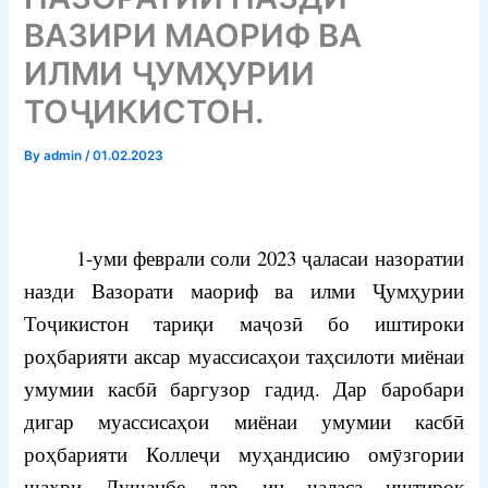
ВАЗИРИ МАОРИФ ВА
ИЛМИ ҶУМҲУРИИ
ТОҶИКИСТОН.
By
admin
/
01.02.2023
1-уми феврали соли 2023 ҷаласаи назоратии
назди Вазорати маориф ва илми Ҷумҳурии
Тоҷикистон тариқи маҷозӣ бо иштироки
роҳбарияти аксар муассисаҳои таҳсилоти миёнаи
умумии касбӣ баргузор гадид. Дар баробари
дигар муассисаҳои миёнаи умумии касбӣ
роҳбарияти Коллеҷи муҳандисию омӯзгории
шаҳри Душанбе дар ин ҷаласа иштирок