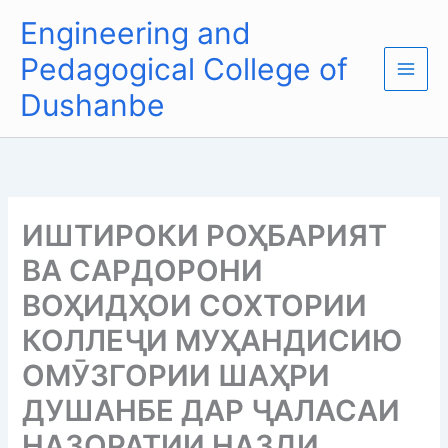
Skip
Main
Engineering and
to
Men
content
Pedagogical College of
Dushanbe
ИШТИРОКИ РОҲБАРИЯТ
ВА САРДОРОНИ
ВОҲИДҲОИ СОХТОРИИ
КОЛЛЕҶИ МУҲАНДИСИЮ
ОМӮЗГОРИИ ШАҲРИ
ДУШАНБЕ ДАР ҶАЛАСАИ
НАЗОРАТИИ НАЗДИ