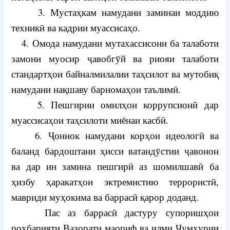
3. Мустаҳкам намудани заминаи моддию
техникӣ ва кадрии муассисаҳо.
4. Омода намудани мутахассисони ба талаботи
замони муосир ҷавобгӯй ва риояи талаботи
стандартҳои байналмилалии таҳсилот ва мутобиқ
намудани нақшаву барномаҳои таълимӣ.
5. Пешгирии омилҳои коррупсионӣ дар
муассисаҳои таҳсилоти миёнаи касбӣ.
6. Ҷоннок намудани корҳои идеологӣ ва
баланд бардоштани ҳисси ватандӯстии ҷавонон
ва дар ин замина пешгирӣ аз шомилшавӣ ба
ҳизбу ҳаракатҳои эктремистию террористӣ,
мавриди муҳокима ва баррасӣ қарор доданд.
Пас аз баррасӣ дастуру супоришҳои
роҳбарияти Вазорати маориф ва илми Ҷумҳурии