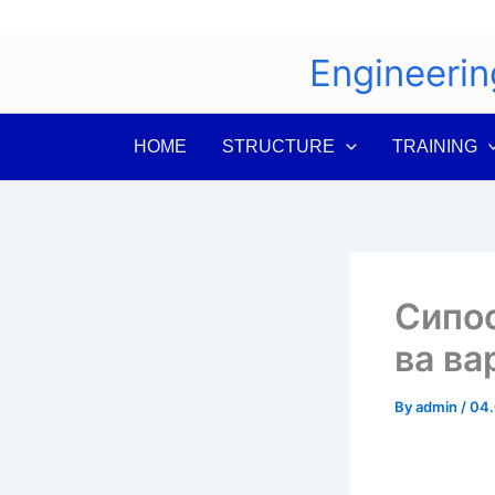
Skip
to
Engineerin
content
HOME
STRUCTURE
TRAINING
Сипос
ва в
By
admin
/
04.