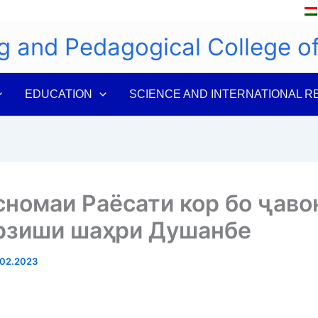
g and Pedagogical College 
EDUCATION
SCIENCE AND INTERNATIONAL R
номаи Раёсати кор бо ҷаво
арзиши шаҳри Душанбе
02.2023