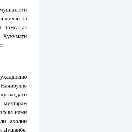
 мушкилоти
ии миллӣ ба
и ҷомеа аз
 Ҳукумати
т.
уҳандисию
 Наҷибулло
лҳу ваҳдати
 муҳтарам
иф ва илми
ғли аҳолии
и Душанбе,