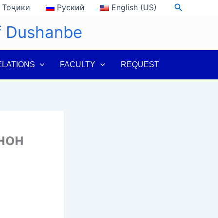
Search
Тоҷики
Руский
English (US)
of Dushanbe
ELATIONS
FACULTY
REQUEST
нон