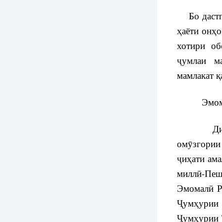
Бо дастги
ҳаёти онҳо
хотири об
ҷумлаи м
мамлакат қ
Эмомал
Директор
омӯзгории
ҷиҳати ама
миллӣ-Пе
Эмомалӣ Р
Ҷумҳурии 
Ҷумҳурии 