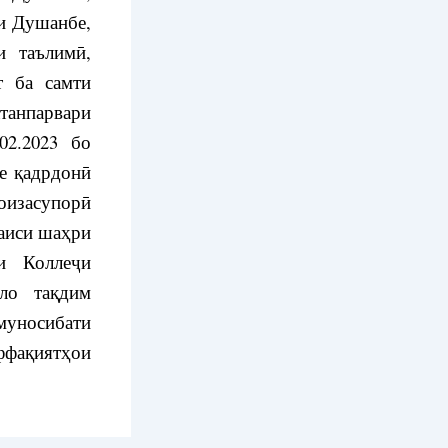
и Душанбе,
и таълимӣ,
т ба самти
танпарвари
02.2023 бо
е қадрдонӣ
оизасупорӣ
аиси шаҳри
и Коллеҷи
ло тақдим
муносибати
ффақиятҳои