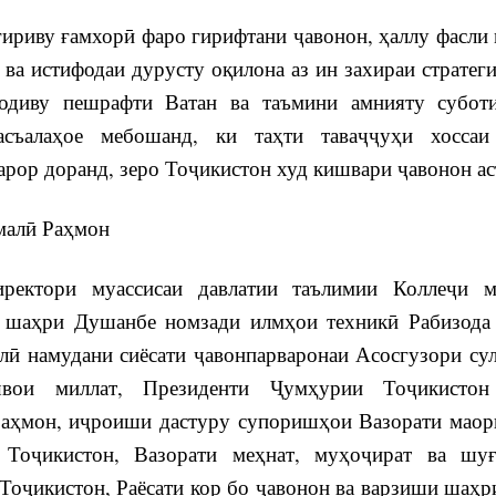
риву ғамхорӣ фаро гирифтани ҷавонон, ҳаллу фасли
 ва истифодаи дурусту оқилона аз ин захираи стратег
одиву пешрафти Ватан ва таъмини амнияту субот
асъалаҳое мебошанд, ки таҳти таваҷҷуҳи хоссаи
арор доранд, зеро Тоҷикистон худ кишвари ҷавонон ас
ӣ Раҳмон
и муассисаи давлатии таълимии Коллеҷи м
 шаҳри Душанбе номзади илмҳои техникӣ Рабизода
лӣ намудани сиёсати ҷавонпарваронаи Асосгузори су
швои миллат, Президенти Ҷумҳурии Тоҷикистон
аҳмон, иҷроиши дастуру супоришҳои Вазорати маор
Тоҷикистон, Вазорати меҳнат, муҳоҷират ва шу
Тоҷикистон, Раёсати кор бо ҷавонон ва варзиши шаҳр