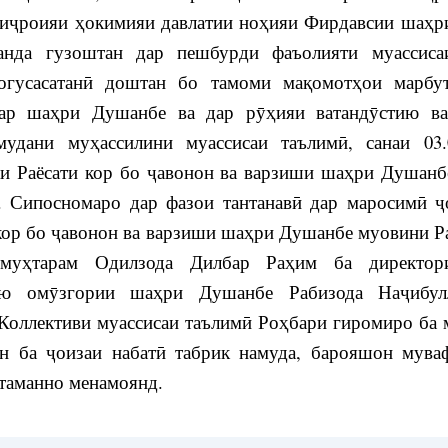
иҷроияи ҳокимияи давлатии ноҳияи Фирдавсии шаҳр
анда гузоштан дар пешбурди фаъолияти муассиса
огусасатанӣ доштан бо тамоми мақомотҳои марбу
ар шаҳри Душанбе ва дар рӯҳияи ватандӯстию ва
мудани муҳассилини муассисаи таълимӣ, санаи 03.
и Раёсати кор бо ҷавонон ва варзиши шаҳри Душанб
. Сипосномаро дар фазои тантанавӣ дар маросимӣ ҷ
 кор бо ҷавонон ва варзиши шаҳри Душанбе муовини Р
муҳтарам Одилзода Дилбар Раҳим ба директор
ию омӯзгории шаҳри Душанбе Рабизода Наҷибул
 Коллективи муассисаи таълимӣ Роҳбари гиромиро ба 
н ба ҷоизаи набатӣ табрик намуда, барояшон мува
таманно менамоянд.