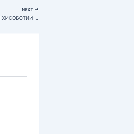
NEXT
ҶАЛАСАИ ВАСЕИ ҲИСОБОТИИ ТАШКИЛОТИ ИБТИДОИИ ҲИЗБИИ “МУҲАНДИС” ДАР СОЛИ 2022 ВА ВАЗИФАҲО БАРОИ 2023