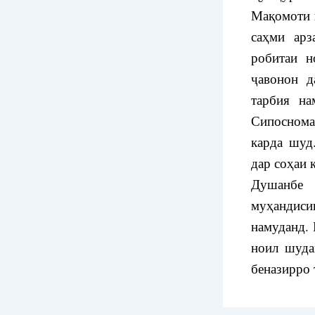
Мақомоти 
саҳми арз
робитаи н
ҷавонон д
тарбия на
Сипоснома
карда шуд
дар соҳаи
Душанбе 
муҳандис
намуданд.
ноил шуда
беназирро 