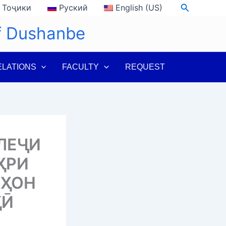
Search
Тоҷики
Руский
English (US)
of Dushanbe
ELATIONS
FACULTY
REQUEST
ЛЕҶИ
ҲРИ
АҲОН
ҲӢ