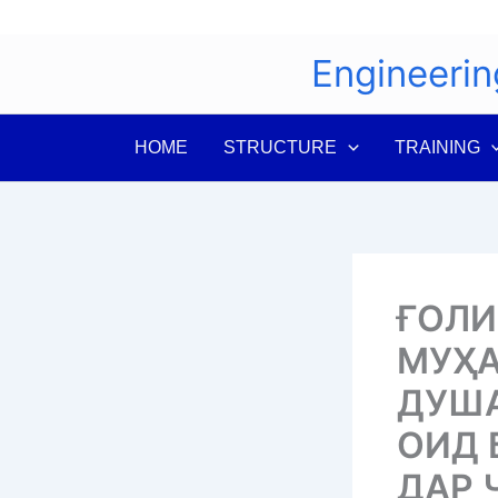
Skip
to
Engineerin
content
HOME
STRUCTURE
TRAINING
ҒОЛИ
МУҲ
ДУША
ОИД 
ДАР 