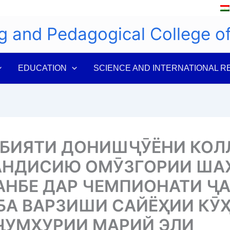
g and Pedagogical College 
EDUCATION
SCIENCE AND INTERNATIONAL R
БИЯТИ ДОНИШҶӮЁНИ КОЛ
АНДИСИЮ ОМӮЗГОРИИ ША
НБЕ ДАР ЧЕМПИОНАТИ Ҷ
БА ВАРЗИШИ САЙЁҲИИ КӮ
ҶУМҲУРИИ МАРИЙ ЭЛИ