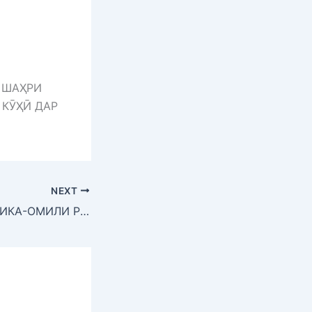
 ШАҲРИ
 КӮҲӢ ДАР
NEXT
СОҲАИ ЭНЕРГЕТИКА-ОМИЛИ РУШДИ ИСТЕҲСОЛОТ