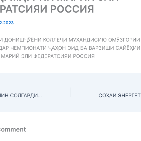
РАТСИЯИ РОССИЯ
12.2023
И ДОНИШҶӮЁНИ КОЛЛЕҶИ МУҲАНДИСИЮ ОМӮЗГОРИИ
ДАР ЧЕМПИОНАТИ ҶАҲОН ОИД БА ВАРЗИШИ САЙЁҲИИ
 МАРИЙ ЭЛИ ФЕДЕРАТСИЯИ РОССИЯ
ТАҶЛИЛИ 29-УМИН СОЛГАРДИ ТАЪСИСЁБИИ ҲИЗБИ ХАЛҚИИ ДЕМОКРАТИИ ТОҶИКИСТОН ДАР МУАССИСАИ ДАВЛАТИИ ТАЪЛИМИИ КОЛЛЕҶИ МУҲАНДИСИЮ ОМӮЗГОРИИ ШАҲРИ ДУШАНБЕ
 Comment