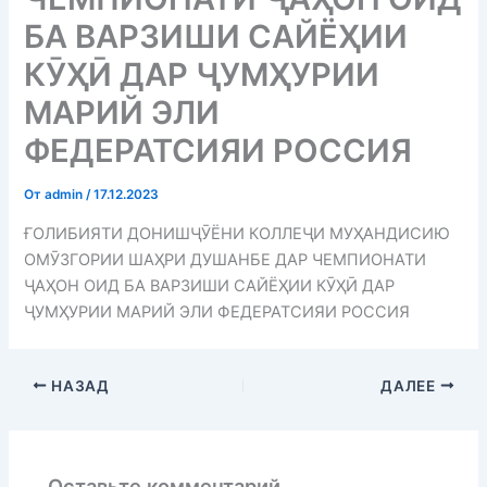
БА ВАРЗИШИ САЙЁҲИИ
КӮҲӢ ДАР ҶУМҲУРИИ
МАРИЙ ЭЛИ
ФЕДЕРАТСИЯИ РОССИЯ
От
admin
/
17.12.2023
ҒОЛИБИЯТИ ДОНИШҶӮЁНИ КОЛЛЕҶИ МУҲАНДИСИЮ
ОМӮЗГОРИИ ШАҲРИ ДУШАНБЕ ДАР ЧЕМПИОНАТИ
ҶАҲОН ОИД БА ВАРЗИШИ САЙЁҲИИ КӮҲӢ ДАР
ҶУМҲУРИИ МАРИЙ ЭЛИ ФЕДЕРАТСИЯИ РОССИЯ
НАЗАД
ДАЛЕЕ
Оставьте комментарий