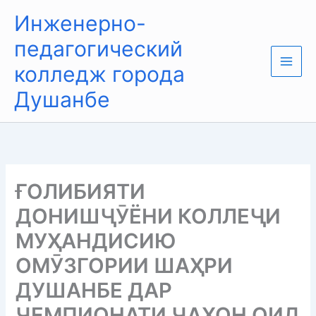
Перейти
Main
Инженерно-
к
Men
содержимому
педагогический
колледж города
Душанбе
ҒОЛИБИЯТИ
ДОНИШҶӮЁНИ КОЛЛЕҶИ
МУҲАНДИСИЮ
ОМӮЗГОРИИ ШАҲРИ
ДУШАНБЕ ДАР
ЧЕМПИОНАТИ ҶАҲОН ОИД