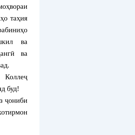
моҳвораи
ҳо таҳия
рабиниҳо
шкил ва
ҳангӣ ва
ад.
 Коллеҷ
д буд!
з ҷониби
хотирмон