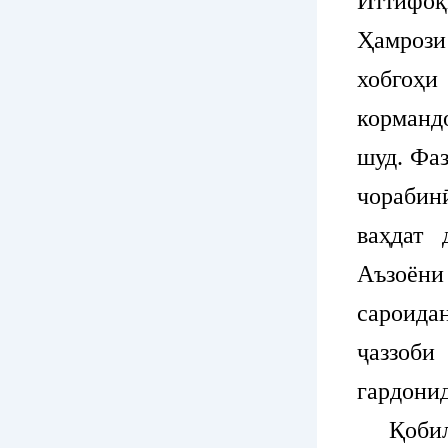
Иттифо
Ҳамрози
хобгоҳ
корманд
шуд. Фа
чорабин
ваҳдат 
Аъзоёни
сароида
ҷаззоб
гардони
Қобили 