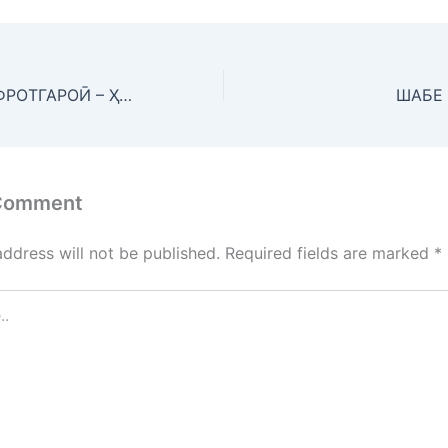
АНДЕШАҲОИ ИФРОТГАРОӢ – ҲАМЧУН ХАТАРИ МУОСИРИ ҶОМЕА
ШАБЕ
 Comment
address will not be published.
Required fields are marked
*