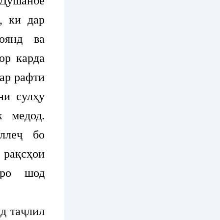
Душанбе
, ки дар
оянд ва
ор карда
ар рафти
ни сулҳу
к медод.
оллеҷ бо
 рақсҳои
иро шод
д таҷлил