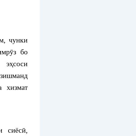
м, чунки
имрӯз бо
 эҳсоси
рзишманд
а хизмат
 сиёсӣ,