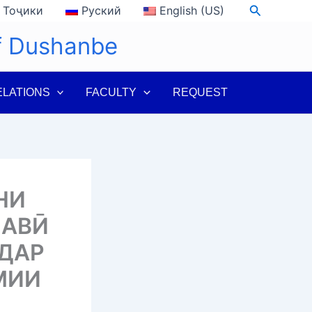
Search
Тоҷики
Руский
English (US)
of Dushanbe
ELATIONS
FACULTY
REQUEST
НИ
НАВӢ
 ДАР
МИИ