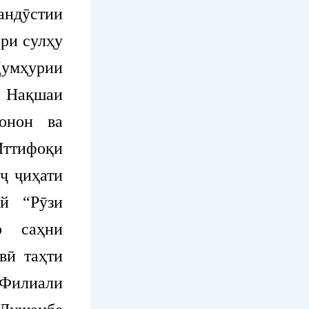
ндӯстии
ри сулҳу
Ҷумҳурии
и Нақшаи
онон ва
Иттифоқи
ҷ ҷиҳати
й “Рӯзи
р саҳни
вӣ таҳти
Филиали