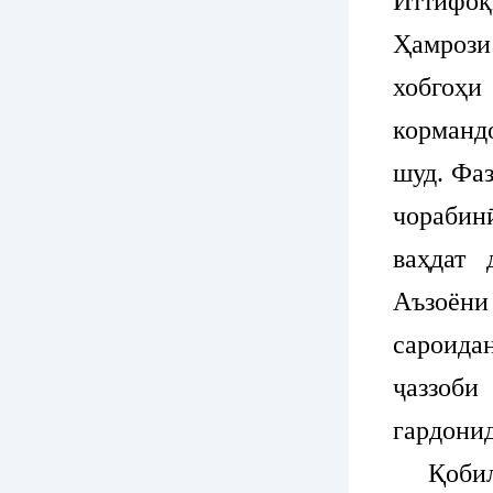
Иттифо
Ҳамрози
хобгоҳ
корманд
шуд. Фа
чорабин
ваҳдат 
Аъзоёни
сароида
ҷаззоб
гардони
Қобили 