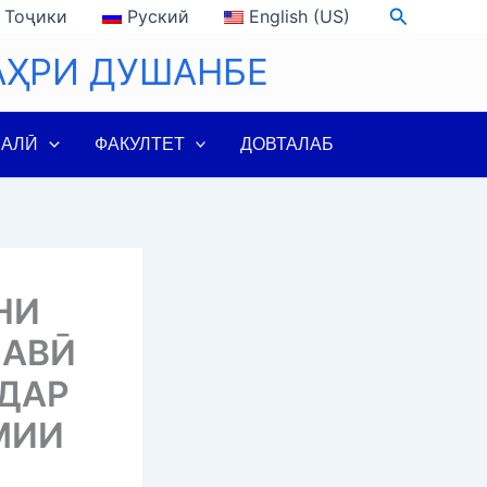
Search
Тоҷики
Руский
English (US)
АҲРИ ДУШАНБЕ
ЛАЛӢ
ФАКУЛТЕТ
ДОВТАЛАБ
НИ
НАВӢ
 ДАР
МИИ