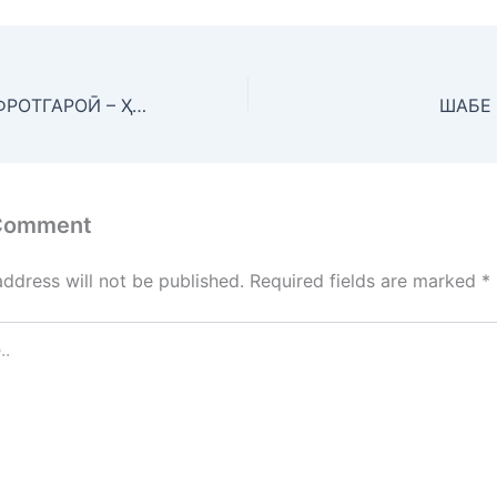
АНДЕШАҲОИ ИФРОТГАРОӢ – ҲАМЧУН ХАТАРИ МУОСИРИ ҶОМЕА
ШАБЕ
 Comment
address will not be published.
Required fields are marked
*