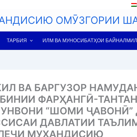
АНДИСИЮ ОМӮЗГОРИИ Ш
ТАРБИЯ
ИЛМ ВА МУНОСИБАТҲОИ БАЙНАЛМИ
ИЛ ВА БАРГУЗОР НАМУДА
БИНИИ ФАРҲАНГӢ-ТАНТА
 УНВОНИ “ШОМИ ҶАВОНӢ”
СИСАИ ДАВЛАТИИ ТАЪЛИ
ЛЕҶИ МУҲАНДИСИЮ