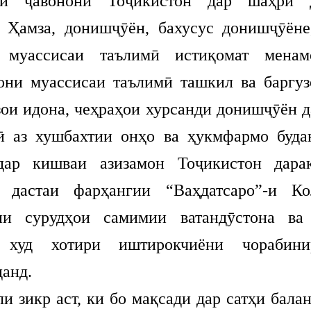
қи ҷавонони Тоҷикистон дар шаҳри 
 Ҳамза, донишҷӯён, бахусус донишҷӯёне
и муассисаи таълимӣ истиқомат менам
они муассисаи таълимӣ ташкил ва баргуз
зои идона, чеҳраҳои хурсанди донишҷӯён д
ӣ аз хушбахтии онҳо ва ҳукмфармо буда
дар кишваи азизамон Тоҷикистон дара
 дастаи фарҳангии “Ваҳдатсаро”-и К
ни сурудҳои самимии ватандӯстона ва
и худ хотири иштирокчиёни чорабин
данд.
зикр аст, ки бо мақсади дар сатҳи балан