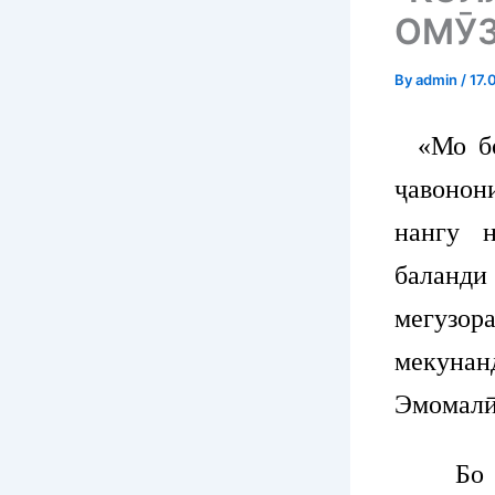
ОМӮЗ
By
admin
/
17.
«Мо бо 
ҷавонон
нангу 
баланди
мегузор
мекунан
Эмомалӣ
Бо мақ