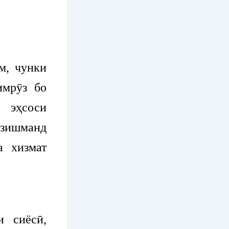
м, чунки
имрӯз бо
 эҳсоси
рзишманд
а хизмат
 сиёсӣ,