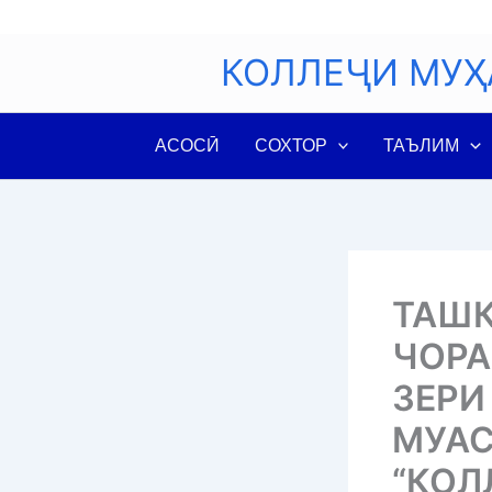
Skip
to
КОЛЛЕҶИ МУҲ
content
АСОСӢ
СОХТОР
ТАЪЛИМ
ТАШК
ЧОРА
ЗЕРИ
МУАС
“КОЛ