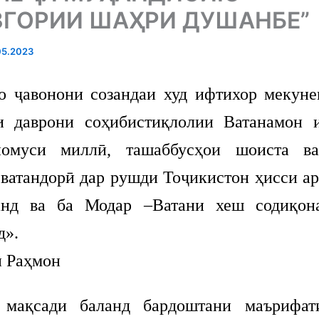
ГОРИИ ШАҲРИ ДУШАНБЕ”
05.2023
ҷавонони созандаи худ ифтихор мекуне
и даврони соҳибистиқлолии Ватанамон 
номуси миллӣ, ташаббусҳои шоиста ва
 ватандорӣ дар рушди Тоҷикистон ҳисси а
анд ва ба Модар –Ватани хеш содиқон
д».
 Раҳмон
сади баланд бардоштани маърифати