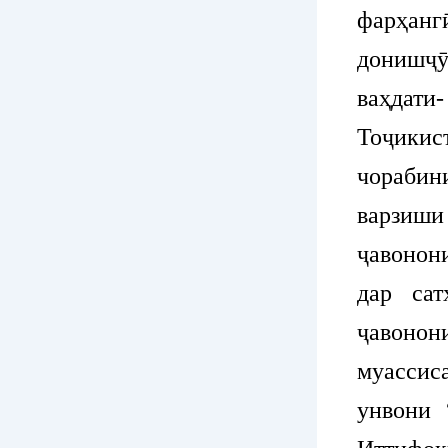
фарҳан
донишҷӯ
ваҳдати
Тоҷикис
чораби
варзиши
ҷавонон
дар са
ҷавоно
муассис
унвони