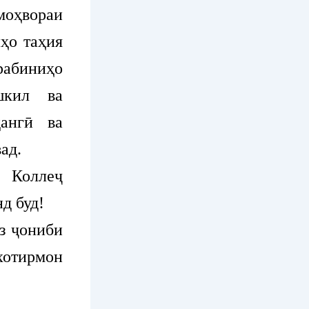
моҳвораи
ҳо таҳия
рабиниҳо
шкил ва
ҳангӣ ва
ад.
 Коллеҷ
д буд!
з ҷониби
хотирмон