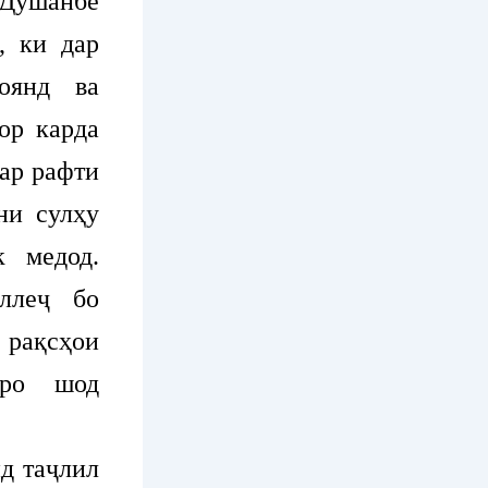
Душанбе
, ки дар
оянд ва
ор карда
ар рафти
ни сулҳу
к медод.
оллеҷ бо
 рақсҳои
иро шод
д таҷлил