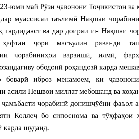
 23-юми май Рӯзи ҷавонони Тоҷикистон ва 
 дар муассисаи таълимӣ Нақшаи чорабини
иқ гардидааст ва дар доираи ин Нақшаи чо
 ҳафтаи ҷорӣ масъулин раванди та
рии чорабиниҳои варзишӣ, илмӣ, фар
озандагиву ободонӣ роҳандозӣ карда мешав
арӣ иброз менамоем, ки ҷавонони
ни асили Пешвои миллат мебошанд ва хоҳан
ъбасти чорабинӣ донишҷӯёни фаъол а
яти Коллеҷ бо сипоснома ва тӯҳфаҳои 
 карда шуданд.