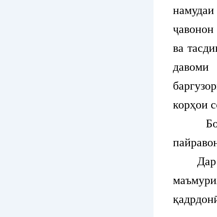
намудаи
ҷавонон
ва тасд
давоми
баргузо
корҳои с
Бо бов
пайраво
Дар ҷам
маъмури
қадрдонӣ