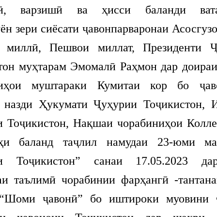
гӣ, варзишӣ ва ҳисси баланди вата
ён зери сиёсати ҷавонпарваронаи Асосгузо
- миллӣ, Пешвои миллат, Президенти 
тон муҳтарам Эмомалӣ Раҳмон дар доира
ниҳои муштараки Кумитаи кор бо ҷав
 назди Ҳукумати Ҷуҳурии Тоҷикистон, 
и Тоҷикистон, Нақшаи чорабиниҳои Колле
тҳи баланд таҷлил намудаи 23-юми ма
ни Тоҷикистон” санаи 17.05.2023 да
аи таълимӣ чорабинии фарҳангӣ -тантана
 “Шоми ҷавонӣ” бо иштироки муовини 