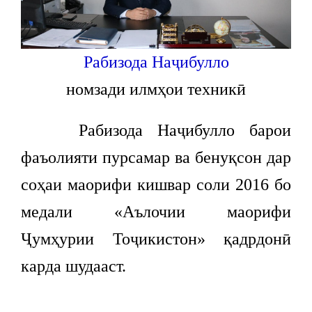
Рабизода Наҷибулло
номзади илмҳои техникӣ
Рабизода Наҷибулло барои
фаъолияти пурсамар ва бенуқсон дар
соҳаи маорифи кишвар соли 2016 бо
медали «Аълочии маорифи
Ҷумҳурии Тоҷикистон» қадрдонӣ
карда шудааст.