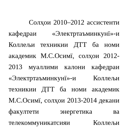
Солҳои 2010–2012 ассистенти
кафедраи «Электртаъминкунї»-и
Коллељи техникии ДТТ ба номи
академик М.С.Осимї, солҳои 2012-
2013 муаллими калони кафедраи
«Электртаъминкунї»-и Коллељи
техникии ДТТ ба номи академик
М.С.Осимї, солҳои 2013-2014 декани
факултети энергетика ва
телекоммуникатсияи Коллељи