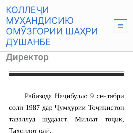
Skip
Main
КОЛЛЕҶИ
to
Men
content
МУҲАНДИСИЮ
ОМӮЗГОРИИ ШАҲРИ
ДУШАНБЕ
Директор
Рабизода Наҷибулло 9 сентябри
соли 1987 дар Ҷумҳурии Тоҷикистон
таваллуд шудааст. Миллат тоҷик,
Таҳсилот олӣ.