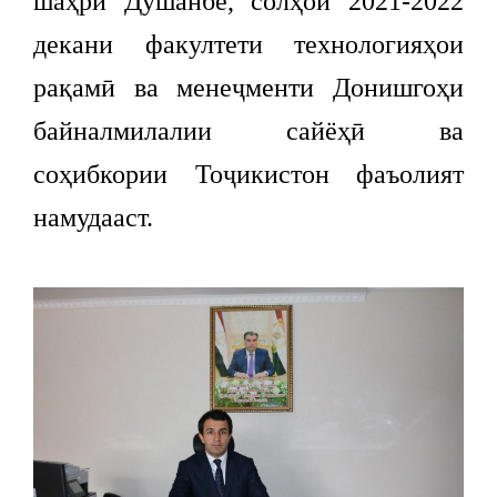
шаҳри Душанбе, солҳои 2021-2022
декани факултети технологияҳои
рақамӣ ва менеҷменти Донишгоҳи
байналмилалии сайёҳӣ ва
соҳибкории Тоҷикистон фаъолият
намудааст.