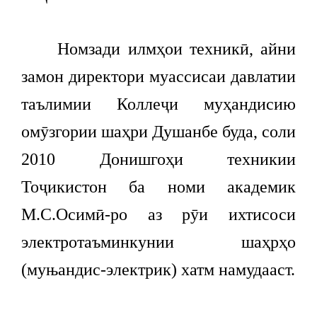
Номзади илмҳои техникӣ, айни
замон директори муассисаи давлатии
таълимии Коллеҷи муҳандисию
омӯзгории шаҳри Душанбе буда, соли
2010 Донишгоҳи техникии
Тоҷикистон ба номи академик
М.С.Осимӣ-ро аз рӯи ихтисоси
электротаъминкунии шаҳрҳо
(муњандис-электрик) хатм намудааст.