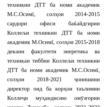
техникии ДТТ ба номи академик
М.С.Осимї, солҳои 2014-2015
сардори офиси баќайдгирии
Коллељи техникии ДТТ ба номи
академик М.Осимї, солҳои 2015-2018
декани факултети энеретика ва
техникаи тиббии Коллељи техникии
ДТТ ба номи академик М.С.Осимї,
солҳои 2018-2021 ҷонишини
директор оид ба корҳои таълимии
Коллеҷи муҳандисию омӯзгории