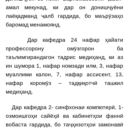
амал мекунад, ки дар он донишҷуёни
лаёқадманд ҷалб гардида, бо маърӯзаҳо
баромад менамоянд.
Дар кафедра 24 нафар ҳайати
профессорону омӯзгорон ба
таълимгирандагон тадрис медиҳанд, ки аз
ин шумора 1, нафар номзади илм, 3, нафар
муаллими калон, 7, нафар ассисент, 13,
нафар коромӯз – тадқиқотчӣ ташкил
медиҳанд.
Дар кафедра 2- синфхонаи компютерӣ, 1-
озмоишгоҳи сайёҳӣ ва кабинетҳои фаннӣ
вобаста гардида, бо таҷҳизотҳои замонавӣ