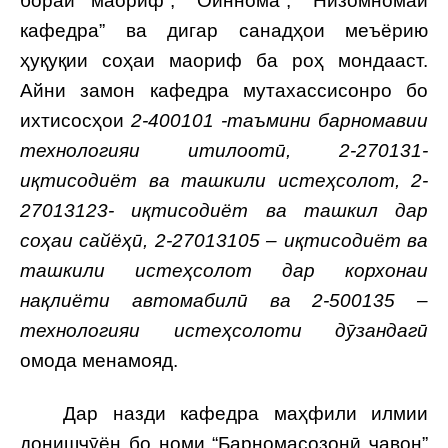
бораи маориф”, “Оиннома”, “Низомномаи
кафедра” ва дигар санадҳои меъёрию
ҳуқуқии соҳаи маориф ба роҳ мондааст.
Айни замон кафедра мутахассисонро бо
ихтисосҳои
2-400101 -таъмини барномавии
технологияи итилоотӣ, 2-270131-
иқтисодиёт ва ташкили истеҳсолот, 2-
27013123- иқтисодиёт ва ташкил дар
соҳаи сайёҳӣ, 2-27013105 – иқтисодиёт ва
ташкили истеҳсолот дар корхонаи
нақлиёти автомабилӣ ва 2-500135 –
технологияи истеҳсолоти дӯзандагӣ
омода менамояд.
Дар назди кафедра маҳфили илмии
донишҷӯён бо номи “Барномасозонӣ ҷавон”