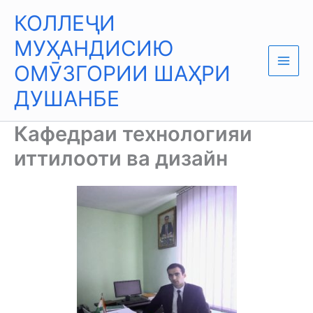
Skip
Main
КОЛЛЕҶИ
to
Men
content
МУҲАНДИСИЮ
ОМӮЗГОРИИ ШАҲРИ
ДУШАНБЕ
Кафедраи технологияи
иттилооти ва дизайн