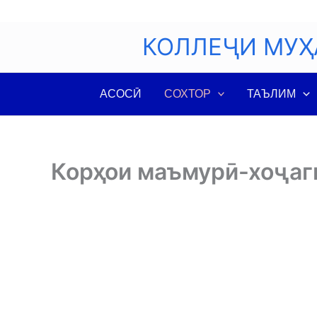
Skip
to
КОЛЛЕҶИ МУҲ
content
АСОСӢ
СОХТОР
ТАЪЛИМ
Корҳои маъмурӣ-хоҷаг