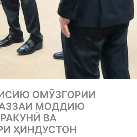
ИСИЮ ОМӮЗГОРИИ
 БАЗЗАИ МОДДИЮ
РАКУНӢ ВА
РИ ҲИНДУСТОН