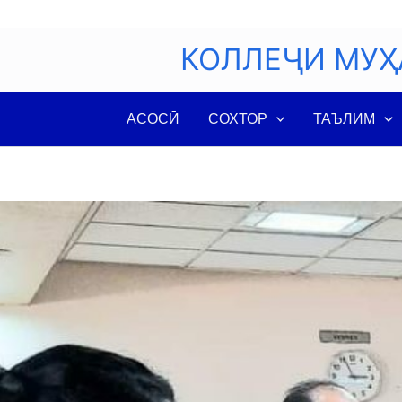
Skip
to
КОЛЛЕҶИ МУҲ
content
АСОСӢ
СОХТОР
ТАЪЛИМ