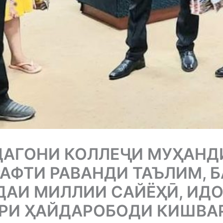
АГОНИ КОЛЛЕҶИ МУҲАНД
РАФТИ РАВАНДИ ТАЪЛИМ,
АИ МИЛЛИИ САЙЁҲӢ, ИДО
РИ ҲАЙДАРОБОДИ КИШВА