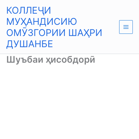
Skip
Main
КОЛЛЕҶИ
to
Men
content
МУҲАНДИСИЮ
ОМӮЗГОРИИ ШАҲРИ
ДУШАНБЕ
Шуъбаи ҳисобдорӣ