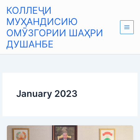
Skip
Main
КОЛЛЕҶИ
to
Men
content
МУҲАНДИСИЮ
ОМӮЗГОРИИ ШАҲРИ
ДУШАНБЕ
January 2023