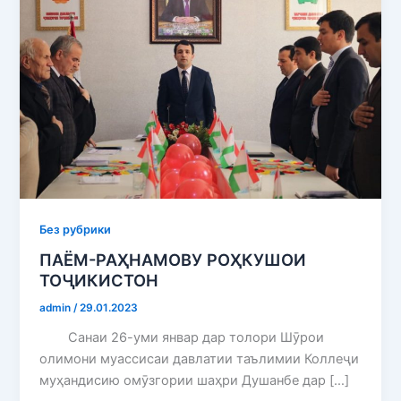
Без рубрики
ПАЁМ-РАҲНАМОВУ РОҲКУШОИ
ТОҶИКИСТОН
admin
/
29.01.2023
Санаи 26-уми январ дар толори Шӯрои
олимони муассисаи давлатии таълимии Коллеҷи
муҳандисию омӯзгории шаҳри Душанбе дар […]