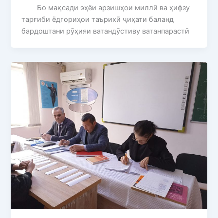
Бо мақсади эҳёи арзишҳои миллӣ ва ҳифзу
тарғиби ёдгориҳои таърихӣ ҷиҳати баланд
бардоштани рӯҳияи ватандӯстиву ватанпарастӣ