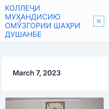
Skip
Main
КОЛЛЕҶИ
to
Men
content
МУҲАНДИСИЮ
ОМӮЗГОРИИ ШАҲРИ
ДУШАНБЕ
March 7, 2023