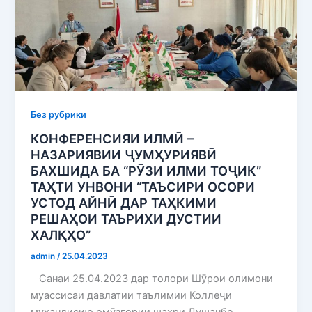
Без рубрики
КОНФЕРЕНСИЯИ ИЛМӢ –
НАЗАРИЯВИИ ҶУМҲУРИЯВӢ
БАХШИДА БА “РӮЗИ ИЛМИ ТОҶИК”
ТАҲТИ УНВОНИ “ТАЪСИРИ ОСОРИ
УСТОД АЙНӢ ДАР ТАҲКИМИ
РЕШАҲОИ ТАЪРИХИ ДУСТИИ
ХАЛҚҲО”
admin
/
25.04.2023
Санаи 25.04.2023 дар толори Шӯрои олимони
муассисаи давлатии таълимии Коллеҷи