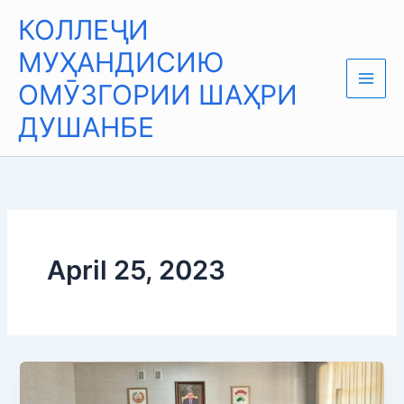
Skip
Main
КОЛЛЕҶИ
to
Men
content
МУҲАНДИСИЮ
ОМӮЗГОРИИ ШАҲРИ
ДУШАНБЕ
April 25, 2023