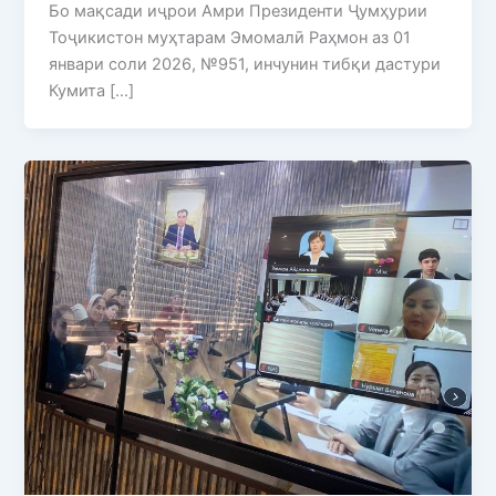
Бо мақсади иҷрои Амри Президенти Ҷумҳурии
Тоҷикистон муҳтарам Эмомалӣ Раҳмон аз 01
январи соли 2026, №951, инчунин тибқи дастури
Кумита […]