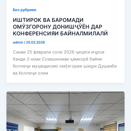
Без рубрики
ИШТИРОК ВА БАРОМАДИ
ОМӮЗГОРОНУ ДОНИШҶӮЁН ДАР
КОНФЕРЕНСИЯИ БАЙНАЛМИЛАЛӢ
admin
/
25.02.2026
Санаи 25 феврали соли 2026 ҷиҳати иҷрои
банди 2-юми Созишномаи ҳамкорӣ байни
Коллеҷи муҳандисию омӯзгории шаҳри Душанбе
ва Коллеҷи олии