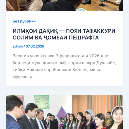
Без рубрики
ИЛМҲОИ ДАҚИҚ — ПОЯИ ТАФАККУРИ
СОЛИМ ВА ҶОМЕАИ ПЕШРАФТА
admin
/
07.02.2026
Зери ин унвон санаи 7 феврали соли 2026 дар
Коллеҷи муҳандисию омӯзгории шаҳри Душанбе,
тибқи Нақшаи чорабиниҳои Коллеҷ, мизи
мудаввар