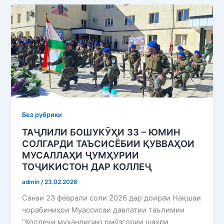
Без рубрики
ТАҶЛИЛИ БОШУКӮҲИ 33 – ЮМИН
СОЛГАРДИ ТАЪСИСЁБИИ ҚУВВАҲОИ
МУСАЛЛАҲИ ҶУМҲУРИИ
ТОҶИКИСТОН ДАР КОЛЛЕҶ
admin
/
23.02.2026
Санаи 23 феврали соли 2026 дар доираи Нақшаи
чорабиниҳои Муассисаи давлатии таълимии
“Коллеҷи муҳандисию омӯзгории шаҳри