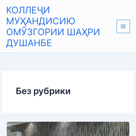
Skip
Main
КОЛЛЕҶИ
to
Men
content
МУҲАНДИСИЮ
ОМӮЗГОРИИ ШАҲРИ
ДУШАНБЕ
Без рубрики