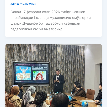
admin
/
17.02.2026
Санаи 17 феврали соли 2026 тибқи нақшаи
чорабиниҳои Коллеҷи муҳандисию омӯзгории
шаҳри Душанбе бо ташаббуси кафедраи
педагогикаи касбӣ ва забонҳо