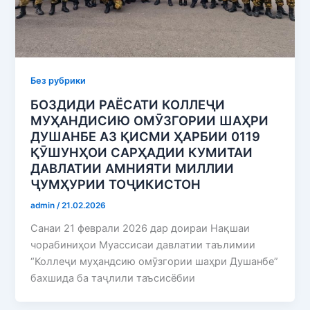
Без рубрики
БОЗДИДИ РАЁСАТИ КОЛЛЕҶИ
МУҲАНДИСИЮ ОМӮЗГОРИИ ШАҲРИ
ДУШАНБЕ АЗ ҚИСМИ ҲАРБИИ 0119
ҚӮШУНҲОИ САРҲАДИИ КУМИТАИ
ДАВЛАТИИ АМНИЯТИ МИЛЛИИ
ҶУМҲУРИИ ТОҶИКИСТОН
admin
/
21.02.2026
Санаи 21 феврали 2026 дар доираи Нақшаи
чорабиниҳои Муассисаи давлатии таълимии
“Коллеҷи муҳандсию омӯзгории шаҳри Душанбе”
бахшида ба таҷлили таъсисёбии