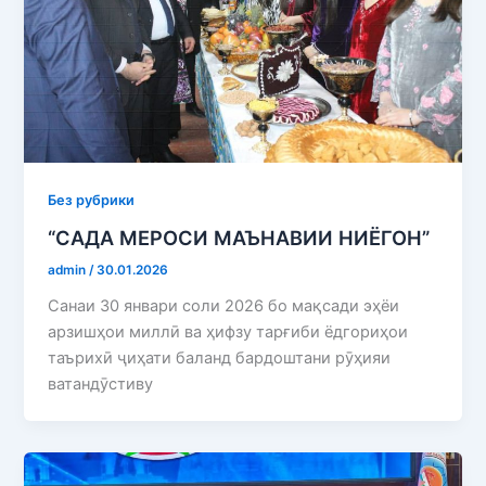
Без рубрики
“САДА МЕРОСИ МАЪНАВИИ НИЁГОН”
admin
/
30.01.2026
Санаи 30 январи соли 2026 бо мақсади эҳёи
арзишҳои миллӣ ва ҳифзу тарғиби ёдгориҳои
таърихӣ ҷиҳати баланд бардоштани рӯҳияи
ватандӯстиву