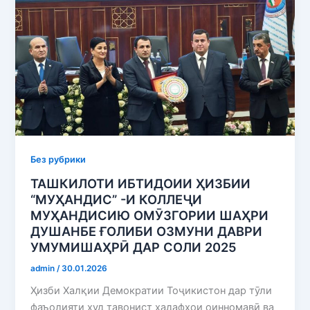
Без рубрики
ТАШКИЛОТИ ИБТИДОИИ ҲИЗБИИ
“МУҲАНДИС” -И КОЛЛЕҶИ
МУҲАНДИСИЮ ОМӮЗГОРИИ ШАҲРИ
ДУШАНБЕ ҒОЛИБИ ОЗМУНИ ДАВРИ
УМУМИШАҲРӢ ДАР СОЛИ 2025
admin
/
30.01.2026
Ҳизби Халқии Демократии Тоҷикистон дар тӯли
фаъолияти худ тавонист ҳадафҳои оинномавӣ ва