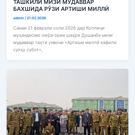
ТАШКИЛИ МИЗИ МУДАВВАР
БАХШИДА РӮЗИ АРТИШИ МИЛЛӢ
admin
/
21.02.2026
Санаи 21 феврали соли 2026 дар Коллеҷи
муҳандисию омӯзгории шаҳри Душанбе мизи
мудаввар таҳти унвони «Артиши миллӣ кафили
сулҳу субот»,