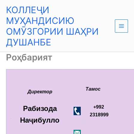
Skip
Main
КОЛЛЕҶИ
to
Men
content
МУҲАНДИСИЮ
ОМӮЗГОРИИ ШАҲРИ
ДУШАНБЕ
Роҳбарият
Тамос
Директор
Рабизода
+992
2318999
Наҷибулло