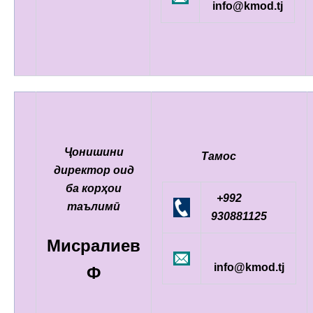
info@kmod.tj
Ҷонишини
Тамос
директор оид
ба корҳои
+992
таълимӣ
930881125
Мисралиев
info@kmod.tj
Ф