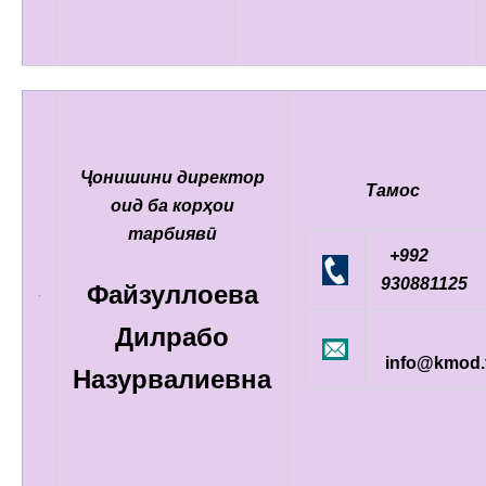
Ҷонишини директор
Тамос
оид ба корҳои
тарбиявӣ
+992
930881125
Файзуллоева
Дилрабо
info@kmod.t
Назурвалиевна