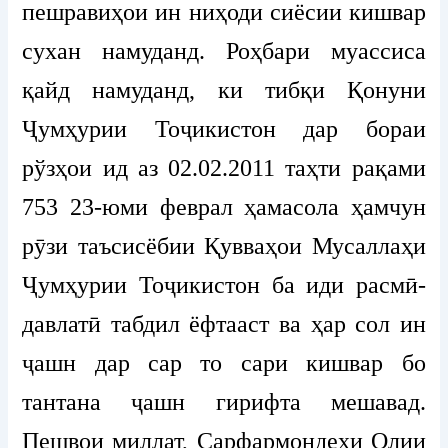
пешравиҳои ин ниҳоди сиёсии кишвар
сухан намуданд. Роҳбари муассиса
қайд намуданд, ки тибқи Қонуни
Ҷумҳурии Тоҷикистон дар бораи
рўзҳои ид аз 02.02.2011 таҳти рақами
753 23-юми феврал ҳамасола ҳамчун
рӯзи таъсисёбии Қувваҳои Мусаллаҳи
Ҷумҳурии Тоҷикистон ба иди расмӣ-
давлатӣ табдил ёфтааст ва ҳар сол ин
ҷашн дар сар то сари кишвар бо
тантана ҷашн гирифта мешавад.
Пешвои миллат, Сарфармондеҳи Олии