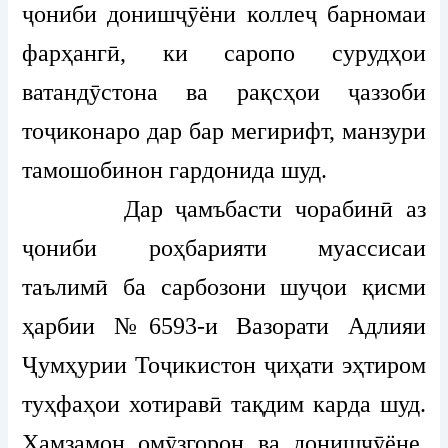
ҷониби донишҷӯёни коллеҷ барномаи
фарҳангӣ, ки саропо сурудҳои
ватандӯстона ва рақсҳои ҷаззоби
тоҷиконаро дар бар мегирифт, манзури
тамошобинон гардонида шуд.
Дар ҷамъбасти чорабинӣ аз
ҷониби роҳбарияти муассисаи
таълимӣ ба сарбозони шуҷои қисми
ҳарбии №6593-и Вазорати Адлияи
Ҷумҳурии Тоҷикистон ҷиҳати эҳтиром
туҳфаҳои хотиравӣ тақдим карда шуд.
Ҳамзамон омӯзгорон ва донишҷӯёне,