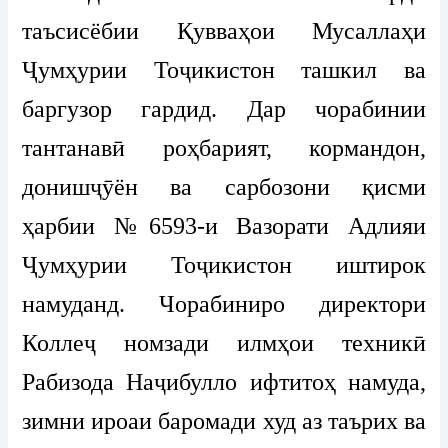
таъсисёбии Қувваҳои Мусаллаҳи
Ҷумҳурии Тоҷикистон ташкил ва
баргузор гардид. Дар чорабинии
тантанавӣ роҳбарият, кормандон,
донишҷӯён ва сарбозони қисми
ҳарбии №6593-и Вазорати Адлияи
Ҷумҳурии Тоҷикистон иштирок
намуданд. Чорабиниро директори
Коллеҷ номзади илмҳои техникӣ
Рабизода Наҷибулло ифтитоҳ намуда,
зимни ироаи баромади худ аз таърих ва