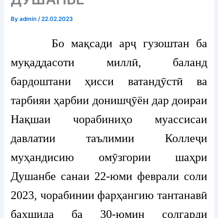
By
admin
/
22.02.2023
Бо мақсади арҷ гузоштан ба
муқаддасоти миллӣ, баланд
бардоштани ҳисси ватандӯстӣ ва
тарбияи ҳарбии донишҷӯён дар доираи
Нақшаи чорабиниҳо муассисаи
давлатии таълимии Коллеҷи
муҳандисию омӯзгории шаҳри
Душанбе санаи 22-юми феврали соли
2023, чорабинии фарҳангию тантанавӣ
бахшида ба 30-юмин солгарди