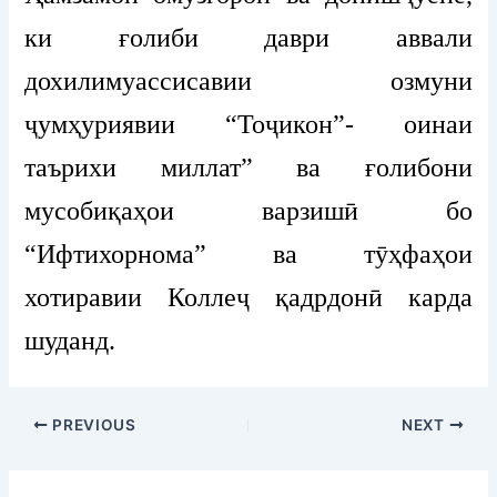
ки ғолиби даври аввали
дохилимуассисавии озмуни
ҷумҳуриявии “Тоҷикон”- оинаи
таърихи миллат” ва ғолибони
мусобиқаҳои варзишӣ бо
“Ифтихорнома” ва тӯҳфаҳои
хотиравии Коллеҷ қадрдонӣ карда
шуданд.
PREVIOUS
NEXT