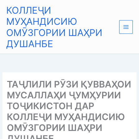
Skip
Main
КОЛЛЕҶИ
to
Men
content
МУҲАНДИСИЮ
ОМӮЗГОРИИ ШАҲРИ
ДУШАНБЕ
ТАҶЛИЛИ РӮЗИ ҚУВВАҲОИ
МУСАЛЛАҲИ ҶУМҲУРИИ
ТОҶИКИСТОН ДАР
КОЛЛЕҶИ МУҲАНДИСИЮ
ОМӮЗГОРИИ ШАҲРИ
ДУШАНБЕ