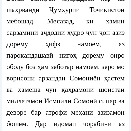
шаҳрванди Ҷумҳурии Точикистон
мебошад. Месазад, ки ҳамин
сарзамини аҷдодии худро чун ҷон азиз
дорему ҳифз намоем, аз
парокандашавӣ нигоҳ дорему онро
ободу боз ҳам зеботар намоем, зеро мо
ворисони арзандаи Сомониён ҳастем
ва ҳамеша чун қаҳрамони шоистаи
миллатамон Исмоили Сомонӣ сипар ва
деворе бар атрофи меҳани азизамон
бошем. Дар идомаи чорабинӣ аз