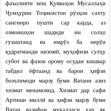
фаъолияти хеш Қувваҳои Мусаллаҳи
Ҷумҳурии Тоҷикистон рӯзҳои сахту
сангинро пушти сар карда, аз
озмоишҳои шадиди ин солҳо
гузаштанд ва имрўз ба нерўи
қудратманди низомӣ, муҳофизи сулҳу
субот ва фазои орому осудаи кишвар
табдил ёфтаанд ва барои ҳифзи
боэътимоди марзу буми Ватани азиз
хизмат менамоянд. Хизмат дар сафи
Артиши миллӣ ва ҳифзи марзу буми
Ватан вазифаи муқаддаси ҳар як