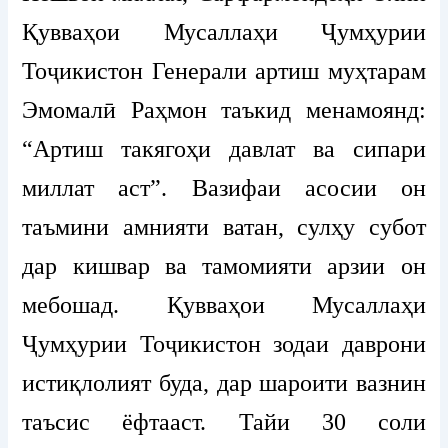
Қувваҳои Мусаллаҳи Ҷумҳурии
Тоҷикистон Генерали артиш муҳтарам
Эмомалӣ Раҳмон таъкид менамоянд:
“Артиш такягоҳи давлат ва сипари
миллат аст”. Вазифаи асосии он
таъмини амнияти ватан, сулҳу субот
дар кишвар ва тамомияти арзии он
мебошад. Қувваҳои Мусаллаҳи
Ҷумҳурии Тоҷикистон зодаи даврони
истиқлолият буда, дар шароити вазнин
таъсис ёфтааст. Тайи 30 соли