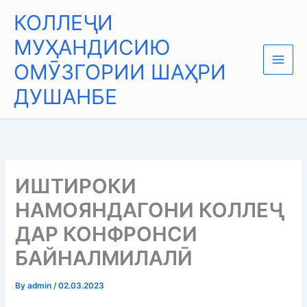
Skip
Main
КОЛЛЕҶИ
to
Men
content
МУҲАНДИСИЮ
ОМӮЗГОРИИ ШАҲРИ
ДУШАНБЕ
ИШТИРОКИ
НАМОЯНДАГОНИ КОЛЛЕҶ
ДАР КОНФРОНСИ
БАЙНАЛМИЛАЛӢ
By
admin
/
02.03.2023