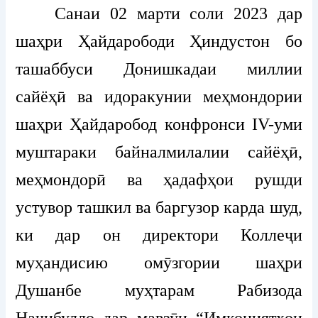
Санаи 02 марти соли 2023 дар
шаҳри Ҳайдарободи Ҳиндустон бо
ташаббуси Донишкадаи миллии
сайёҳӣ ва идоракунии меҳмондории
шаҳри Ҳайдаробод конфронси IV-уми
муштараки байналмилалии сайёҳӣ,
меҳмондорӣ ва ҳадафҳои рушди
устувор ташкил ва баргузор карда шуд,
ки дар он директори Коллеҷи
муҳандисию омӯзгории шаҳри
Душанбе муҳтарам Рабизода