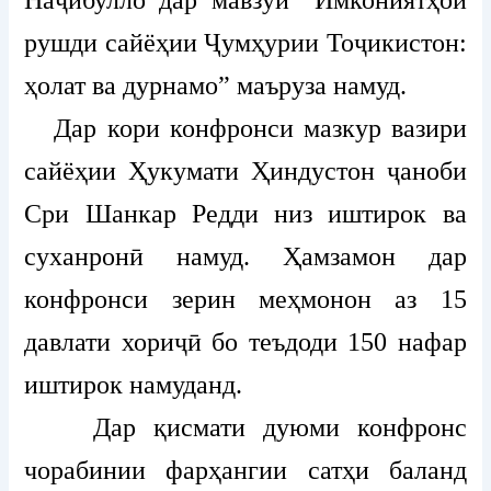
Наҷибулло дар мавзӯи “Имкониятҳои
рушди сайёҳии Ҷумҳурии Тоҷикистон:
ҳолат ва дурнамо” маъруза намуд.
Дар кори конфронси мазкур вазири
сайёҳии Ҳукумати Ҳиндустон ҷаноби
Сри Шанкар Редди низ иштирок ва
суханронӣ намуд. Ҳамзамон дар
конфронси зерин меҳмонон аз 15
давлати хориҷӣ бо теъдоди 150 нафар
иштирок намуданд.
Дар қисмати дуюми конфронс
чорабинии фарҳангии сатҳи баланд