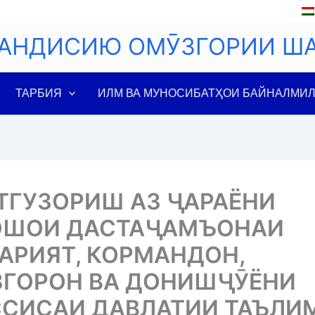
АНДИСИЮ ОМӮЗГОРИИ Ш
ТАРБИЯ
ИЛМ ВА МУНОСИБАТҲОИ БАЙНАЛМИ
ТГУЗОРИШ АЗ ҶАРАЁНИ
ОШОИ ДАСТАҶАМЪОНАИ
АРИЯТ, КОРМАНДОН,
ГОРОН ВА ДОНИШҶӮЁНИ
СИСАИ ДАВЛАТИИ ТАЪЛИ