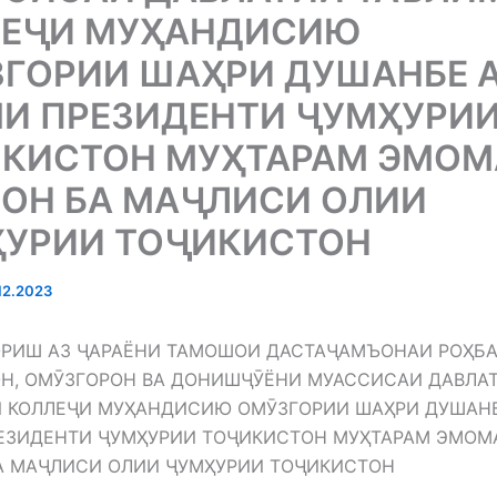
ЛЕҶИ МУҲАНДИСИЮ
ГОРИИ ШАҲРИ ДУШАНБЕ 
И ПРЕЗИДЕНТИ ҶУМҲУРИ
КИСТОН МУҲТАРАМ ЭМОМ
ОН БА МАҶЛИСИ ОЛИИ
УРИИ ТОҶИКИСТОН
12.2023
ОРИШ АЗ ҶАРАЁНИ ТАМОШОИ ДАСТАҶАМЪОНАИ РОҲБА
Н, ОМӮЗГОРОН ВА ДОНИШҶӮЁНИ МУАССИСАИ ДАВЛА
 КОЛЛЕҶИ МУҲАНДИСИЮ ОМӮЗГОРИИ ШАҲРИ ДУШАНБ
ЕЗИДЕНТИ ҶУМҲУРИИ ТОҶИКИСТОН МУҲТАРАМ ЭМОМ
А МАҶЛИСИ ОЛИИ ҶУМҲУРИИ ТОҶИКИСТОН