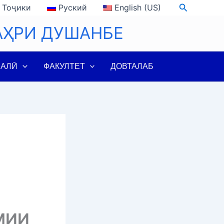
Search
Тоҷики
Руский
English (US)
АҲРИ ДУШАНБЕ
ЛАЛӢ
ФАКУЛТЕТ
ДОВТАЛАБ
МИИ