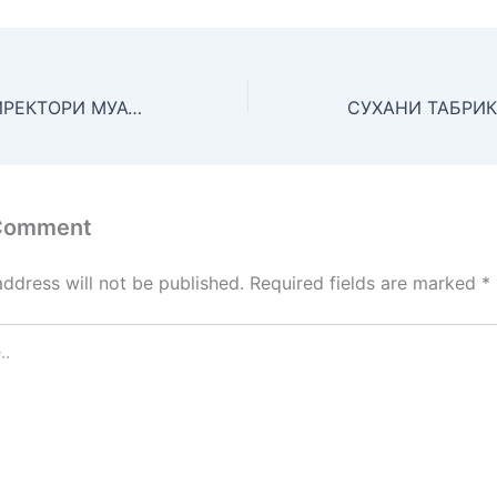
ҲИСОБОТИИ ДИРЕКТОРИ МУАССИСАИ ДАВЛАТИИ ТАЪЛИМИИ КОЛЛЕҶИ МУҲАНИСИЮ ОМӮЗГОРИИ ШАҲРИ ДУШАНБЕ НОМЗАДИ ИЛМҲОИ ТЕХНИКӢ РАБИЗОДА НАҶИБУЛЛО ДАР БОРАИ НАТИҶАИ ФАЪОЛИЯТИ КОЛЛЕҶ ДАР СОЛИ 2023 ВА ВАЗИФАҲО БАРОИ СОЛИ 2024
 Comment
address will not be published.
Required fields are marked
*