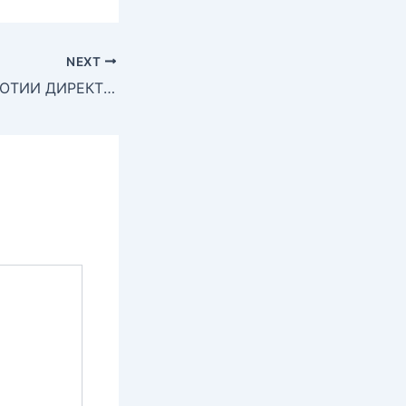
NEXT
СУХАНИ ТАБРИКОТИИ ДИРЕКТОРИ КОЛЛЕҶИ МУҲАНДИСИЮ ОМӮЗГОРИИ ШАҲРИ ДУШАНБЕ НОМЗАДИ ИЛМҲОИ ТЕХНИКӢ РАБИЗОДА НАҶИБУЛЛО БАХШИДА БА СОЛИ НАВИ МЕЛОДӢ