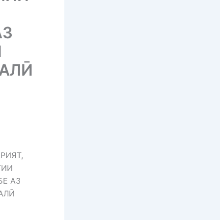
АЗ
И
АЛӢ
РИЯТ,
ТИИ
Е АЗ
АЛӢ