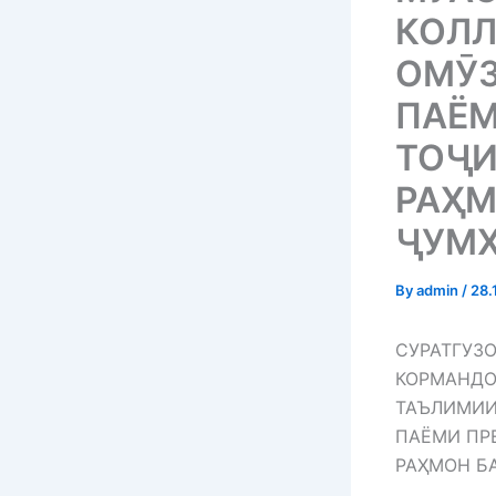
КОЛ
ОМӮЗ
ПАЁМ
ТОҶИ
РАҲМ
ҶУМҲ
By
admin
/
28.
СУРАТГУЗ
КОРМАНДО
ТАЪЛИМИИ
ПАЁМИ ПР
РАҲМОН Б