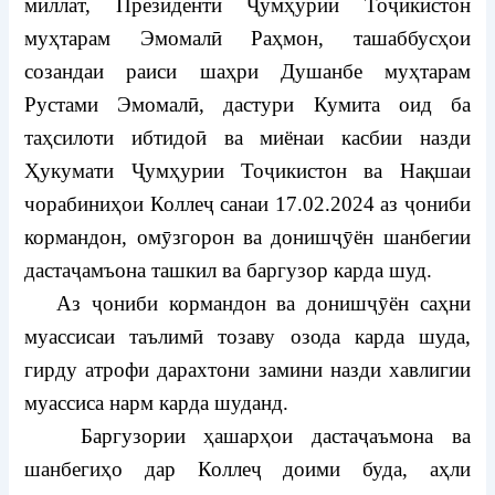
миллат, Президенти Ҷумҳурии Тоҷикистон
муҳтарам Эмомалӣ Раҳмон, ташаббусҳои
созандаи раиси шаҳри Душанбе муҳтарам
Рустами Эмомалӣ, дастури Кумита оид ба
таҳсилоти ибтидоӣ ва миёнаи касбии назди
Ҳукумати Ҷумҳурии Тоҷикистон ва Нақшаи
чорабиниҳои Коллеҷ санаи 17.02.2024 аз ҷониби
кормандон, омӯзгорон ва донишҷӯён шанбегии
дастаҷамъона ташкил ва баргузор карда шуд.
Аз ҷониби кормандон ва донишҷӯён саҳни
муассисаи таълимӣ тозаву озода карда шуда,
гирду атрофи дарахтони замини назди хавлигии
муассиса нарм карда шуданд.
Баргузории ҳашарҳои дастаҷаъмона ва
шанбегиҳо дар Коллеҷ доими буда, аҳли