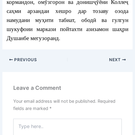
кормандон, омӯзгорон ва донишҷӯёни Коллеҷ
саҳми арзандаи хешро дар тозаву озода
намудани муҳити табиат, ободӣ ва гулгун
шукуфоии маркази пойтахти азизамон шаҳри
Душанбе мегузоранд.
PREVIOUS
NEXT
Leave a Comment
Your email address will not be published.
Required
fields are marked
*
Type
here..