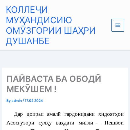
Skip
Main
КОЛЛЕҶИ
to
Men
content
МУҲАНДИСИЮ
ОМӮЗГОРИИ ШАҲРИ
ДУШАНБЕ
ПАЙВАСТА БА ОБОДӢ
МЕКӮШЕМ !
By
admin
/
17.02.2024
Дар доираи амалӣ гардонидани ҳидоятҳои
Асосгузори сулҳу ваҳдати миллӣ – Пешвои