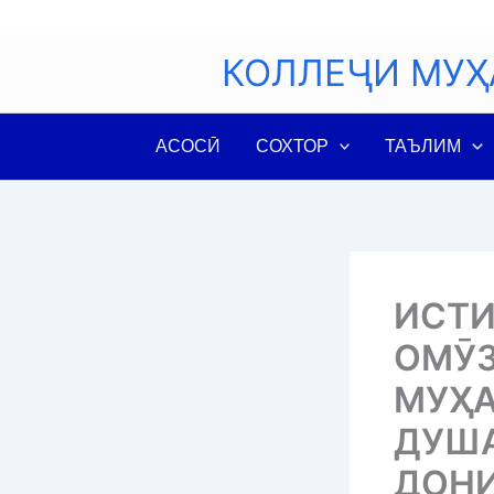
Skip
to
КОЛЛЕҶИ МУҲ
content
АСОСӢ
СОХТОР
ТАЪЛИМ
ИСТИ
ОМӮЗ
МУҲ
ДУША
ДОНИ