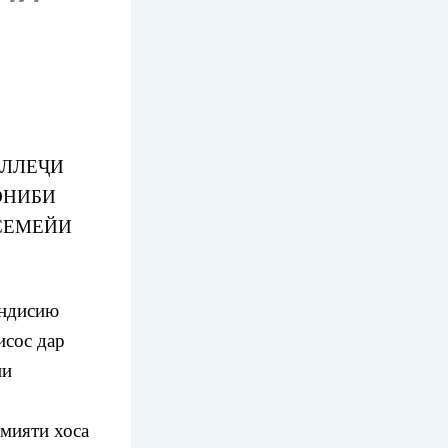
ОЛЛЕҶИ
ОНИБИ
СЕМЕЙИ
андисию
исос дар
ни
мияти хоса