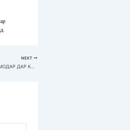
гар
д.
NEXT
ТАҶЛИЛИ РӮЗИ МОДАР ДАР КОЛЛЕҶИ МУҲАНДИСИЮ ОМӮЗГОРИИ ШАҲРИ ДУШАНБЕ