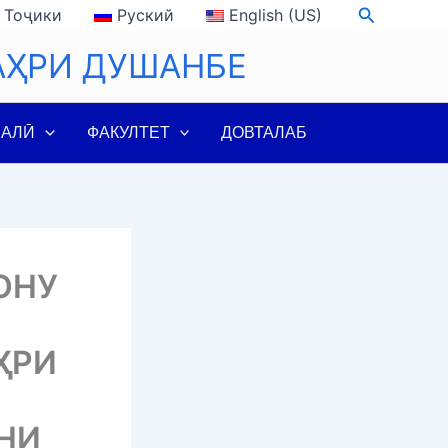
Search
Тоҷики
Руский
English (US)
АҲРИ ДУШАНБЕ
ЛАЛӢ
ФАКУЛТЕТ
ДОВТАЛАБ
ОНУ
ҲРИ
НИ