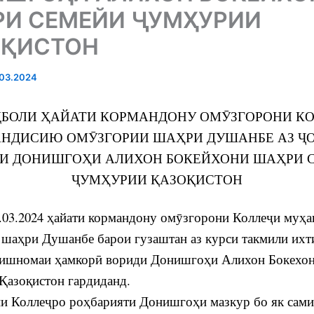
И СЕМЕЙИ ҶУМҲУРИИ
ОҚИСТОН
03.2024
БОЛИ ҲАЙАТИ КОРМАНДОНУ ОМӮЗГОРОНИ К
НДИСИЮ ОМӮЗГОРИИ ШАҲРИ ДУШАНБЕ АЗ Ҷ
ТИ ДОНИШГОҲИ АЛИХОН БОКЕЙХОНИ ШАҲРИ 
ҶУМҲУРИИ ҚАЗОҚИСТОН
03.2024 ҳайати кормандону омӯзгорони Коллеҷи муҳ
шаҳри Душанбе барои гузаштан аз курси такмили ихт
зишномаи ҳамкорӣ вориди Донишгоҳи Алихон Бокехо
Қазоқистон гардиданд.
и Коллеҷро роҳбарияти Донишгоҳи мазкур бо як сами