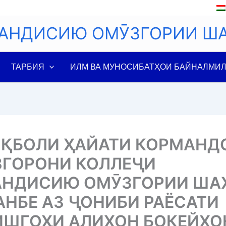
АНДИСИЮ ОМӮЗГОРИИ Ш
ТАРБИЯ
ИЛМ ВА МУНОСИБАТҲОИ БАЙНАЛМИ
ҚБОЛИ ҲАЙАТИ КОРМАНД
ГОРОНИ КОЛЛЕҶИ
АНДИСИЮ ОМӮЗГОРИИ ША
НБЕ АЗ ҶОНИБИ РАЁСАТИ
ШГОҲИ АЛИХОН БОКЕЙХО