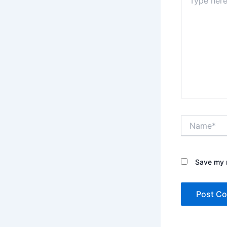
here..
Name*
Save my n