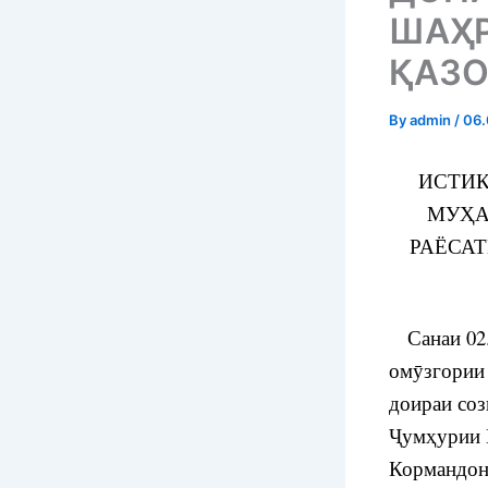
ШАҲР
ҚАЗ
By
admin
/
06.
ИСТИҚ
МУҲА
РАЁСА
Санаи 02.
омӯзгории 
доираи со
Ҷумҳурии 
Кормандон