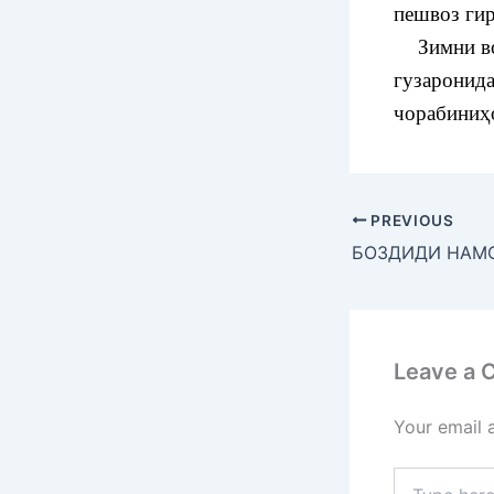
пешвоз ги
Зимни вох
гузаронида
чорабиниҳо
PREVIOUS
Leave a
Your email 
Type