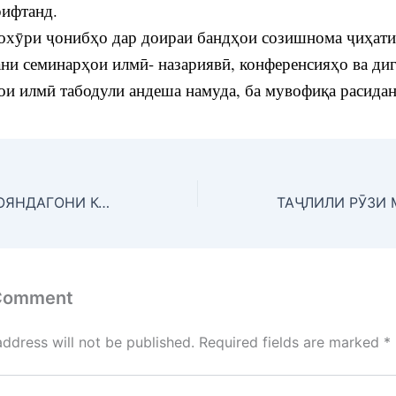
рифтанд.
ӯри ҷонибҳо дар доираи бандҳои созишнома ҷиҳати
ни семинарҳои илмӣ- назариявӣ, конференсияҳо ва ди
и илмӣ табодули андеша намуда, ба мувофиқа расидан
БОЗДИДИ НАМОЯНДАГОНИ КОЛЛЕҶИ МУҲАНДИСИЮ ОМӮЗГОРИИ ШАҲРИ ДУШАНБЕ АЗ МУАССИСАҲОИ ТАҲСИЛОТИ МИЁНАИ КАСБИИ ҶУМҲУРИИ ҚАЗОҚИСТОН
 Comment
address will not be published.
Required fields are marked
*