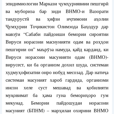
эпидимиологии Маркази ҷумҳуриявиии пешгирӣ
ва мубориза бар зиди ВНМО-и Вазорати
тандурустӣ ва ҳифзи иҷтимоии аҳолии
Ҷумҳурии Тоҷикистон Олимзода Баҳодур дар
мавзӯи “Сабаби пайдоиши бемории сироятии
Вируси норасоии маснунияти одам ва роҳҳои
пешгирии он” маърӯза намуда, қайд карданд, ки
Вируси норасоии масунияти одам (ВНМО)-
вирусест, ки ба организм дохил шуда, системаи
худмуҳофизатии онро нобуд месозад. Дар натиҷа
системаи масуният хароб гардида, организми
инсон хеле суст мешавад ва қобилияти
муқовимат ба ҳама гуна бемориҳоро гум
мекунад. Бемории пайдошудаи норасоии
масуният (БПНМ) – марҳилаи охирини ВНМО