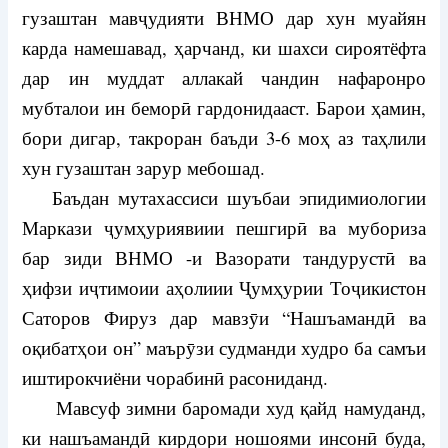
гузаштан мавҷудияти ВНМО дар хун муайян
карда намешавад, ҳарчанд, ки шахси сироятёфта
дар ин муддат аллакай чандин нафаронро
мубталои ин беморӣ гардонидааст. Барои ҳамин,
бори дигар, такроран баъди 3-6 моҳ аз таҳлили
хун гузаштан зарур мебошад.
Баъдан мутахассиси шуъбаи эпидимиологии
Маркази ҷумҳуриявиии пешгирӣ ва мубориза
бар зиди ВНМО -и Вазорати тандурустӣ ва
ҳифзи иҷтимоии аҳолиии Ҷумҳурии Тоҷикистон
Саторов Фируз дар мавзӯи “Нашъамандӣ ва
оқибатҳои он” маърӯзи судманди худро ба самъи
иштирокчиёни чорабинӣ расониданд.
Мавсуф зимни баромади худ қайд намуданд,
ки нашъамандӣ кирдори ношоями инсонӣ буда,