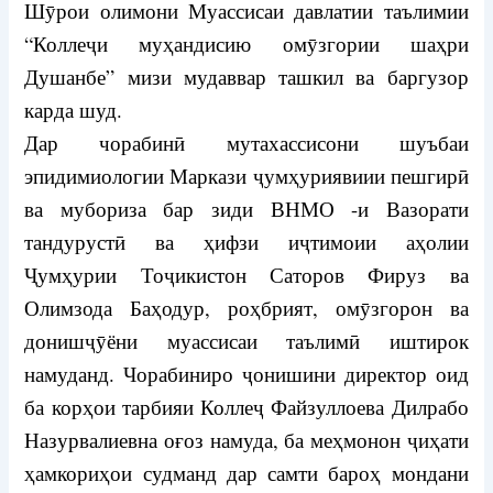
Шӯрои олимони Муассисаи давлатии таълимии
“Коллеҷи муҳандисию омӯзгории шаҳри
Душанбе” мизи мудаввар ташкил ва баргузор
карда шуд.
Дар чорабинӣ мутахассисони шуъбаи
эпидимиологии Маркази ҷумҳуриявиии пешгирӣ
ва мубориза бар зиди ВНМО -и Вазорати
тандурустӣ ва ҳифзи иҷтимоии аҳолии
Ҷумҳурии Тоҷикистон Саторов Фируз ва
Олимзода Баҳодур, роҳбрият, омӯзгорон ва
донишҷӯёни муассисаи таълимӣ иштирок
намуданд. Чорабиниро ҷонишини директор оид
ба корҳои тарбияи Коллеҷ Файзуллоева Дилрабо
Назурвалиевна оғоз намуда, ба меҳмонон ҷиҳати
ҳамкориҳои судманд дар самти бароҳ мондани