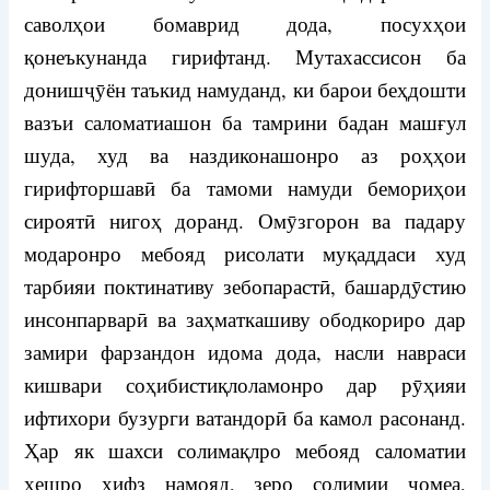
саволҳои бомаврид дода, посухҳои
қонеъкунанда гирифтанд. Мутахассисон ба
донишҷӯён таъкид намуданд, ки барои беҳдошти
вазъи саломатиашон ба тамрини бадан машғул
шуда, худ ва наздиконашонро аз роҳҳои
гирифторшавӣ ба тамоми намуди бемориҳои
сироятӣ нигоҳ доранд. Омӯзгорон ва падару
модаронро мебояд рисолати муқаддаси худ
тарбияи поктинативу зебопарастӣ, башардӯстию
инсонпарварӣ ва заҳматкашиву ободкориро дар
замири фарзандон идома дода, насли навраси
кишвари соҳибистиқлоламонро дар рӯҳияи
ифтихори бузурги ватандорӣ ба камол расонанд.
Ҳар як шахси солимақлро мебояд саломатии
хешро ҳифз намояд, зеро солимии ҷомеа,