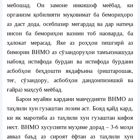
мебошад. Он замоне инкишоф меёбад, ки
организм қобилияти муқовимат ба бемориҳоро
аз даст дода, осебпазир мегардад ва дар натиҷа
инсон ба бемориҳои вазнин тоб наоварда, ба
ҳалокат мерасад. Яке аз роҳҳои пешгирӣ аз
бимории ВНМО аз сӯзандоруҳои тамъизнашуда
набояд истифода бурдан ва истифода бурдани
асбобҳои беҳдошти якдафъина (риштарошак,
теғ, сӯзандору, асбобҳои дандонпизишкӣ ва
ғайра) маҳсуб меёбад.
Барои муайян кардани мавҷудияти ВНМО аз
таҳлили хун гузаштан лозим аст. Бояд қайд кард,
ки як маротиба аз таҳлили хун гузаштан кифоя
нест. ВНМО хусусияти муҳиме дорад – 3-6 моҳи
аввал баъд аз сироят ёфтан аз таҳлили хун