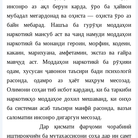
инсонро аз ақл берун карда, ӯро ба ҳайвон
мубадал мегардонад ва оҳиста — оҳиста ӯро аз
байн мебарад. Нашъа ба гурӯҳи моддаҳои
наркотикӣ мансуб аст ва чанд намуди моддаҳои
наркотикӣ ба монанди героин, морфин, кодеин,
какаин, марихуана, амфетамин, экстаз ва ғайра
мавҷуд аст. Моддаҳои наркотикӣ ба рӯҳияи
одам, хусусан ҷавонон таъсири бади психологӣ
расонда, одамро аз ҳаёт маҳрум месозад.
Олимони соҳаи тиб исбот карданд, ки ба таркиби
наркотикҳо моддаҳое дохил мешаванд, ки онҳо
ба системаи асаб таъсири манфӣ расонда, вазъи
саломатии инсонро дигаргун месозад.
Дар қисмати фарҷоми чорабинӣ
иштирокчиён ба мутахассисони соҳа дар ин самт