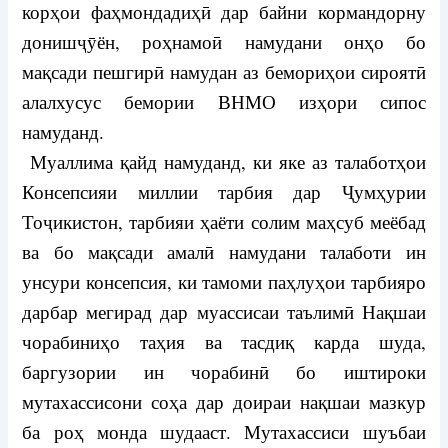
корҳои фаҳмондадиҳӣ дар байни кормандорну
донишҷӯён, роҳнамоӣ намудани онҳо бо
мақсади пешгирӣ намудан аз бемориҳои сироятӣ
алалхусус бемории ВНМО изҳори сипос
намуданд.
Муаллима қайд намуданд, ки яке аз талаботҳои
Консепсияи миллии тарбия дар Ҷумҳурии
Тоҷикистон, тарбияи ҳаёти солим маҳсуб меёбад
ва бо мақсади амалӣ намудани талаботи ин
унсури консепсия, ки тамоми паҳлуҳои тарбияро
дарбар мегирад дар муассисаи таълимӣ Нақшаи
чорабиниҳо таҳия ва тасдиқ карда шуда,
баргузории ин чорабинӣ бо иштироки
мутахассисони соҳа дар доираи нақшаи мазкур
ба роҳ монда шудааст. Мутахассиси шуъбаи