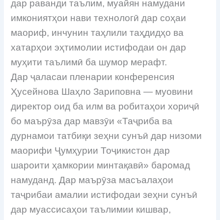
дар раванди таълим, муайян намудани
имкониятҳои нави технологӣ дар соҳаи
маориф, инчунин таҳлили таҳдидҳо ва
хатарҳои эҳтимолии истифодаи он дар
муҳити таълимӣ ба шумор мерафт.
Дар ҷаласаи пленарии конференсия
Ҳусейнова Шаҳло Зариповна — муовини
директор оид ба илм ва робитаҳои хориҷӣ
бо маърӯза дар мавзӯи «Таҷриба ва
дурнамои татбиқи зеҳни сунъӣ дар низоми
маорифи Ҷумҳурии Тоҷикистон дар
шароити ҳамкории минтақавӣ» баромад
намуданд. Дар маърӯза масъалаҳои
таҷрибаи амалии истифодаи зеҳни сунъӣ
дар муассисаҳои таълимии кишвар,