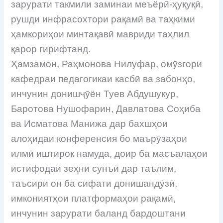
зарурати такмили заминаи меъёрӣ-ҳуқуқӣ,
рушди инфрасохтори рақамӣ ва таҳкими
ҳамкориҳои минтақавӣ мавриди таҳлил
қарор гирифтанд.
Ҳамзамон, Раҳмонова Нилуфар, омӯзгори
кафедраи педагогикаи касбӣ ва забонҳо,
инчунин донишҷӯён Туев Абдушукур,
Баротова Нушофарин, Давлатова Соҳиба
ва Исматова Манижа дар бахшҳои
алоҳидаи конференсия бо маърӯзаҳои
илмӣ иштирок намуда, доир ба масъалаҳои
истифодаи зеҳни сунъӣ дар таълим,
таъсири он ба сифати донишандӯзӣ,
имкониятҳои платформаҳои рақамӣ,
инчунин зарурати баланд бардоштани