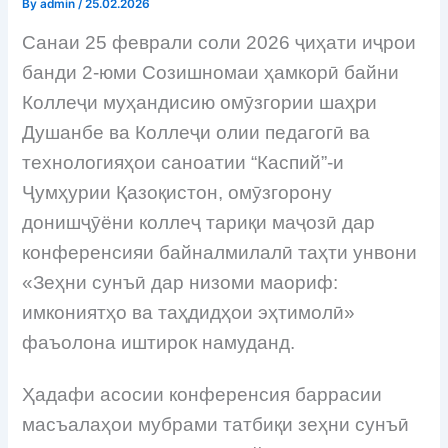
By
admin
/
25.02.2026
Санаи 25 феврали соли 2026 ҷиҳати иҷрои
банди 2-юми Созишномаи ҳамкорӣ байни
Коллеҷи муҳандисию омӯзгории шаҳри
Душанбе ва Коллеҷи олии педагогӣ ва
технологияҳои саноатии “Каспий”-и
Ҷумҳурии Қазоқистон, омӯзгорону
донишҷӯёни коллеҷ тариқи маҷозӣ дар
конференсияи байналмилалӣ таҳти унвони
«Зеҳни сунъӣ дар низоми маориф:
имкониятҳо ва таҳдидҳои эҳтимолӣ»
фаъолона иштирок намуданд.
Ҳадафи асосии конференсия баррасии
масъалаҳои мубрами татбиқи зеҳни сунъӣ