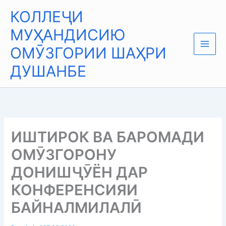
Skip
Main
КОЛЛЕҶИ
to
Men
content
МУҲАНДИСИЮ
ОМӮЗГОРИИ ШАҲРИ
ДУШАНБЕ
ИШТИРОК ВА БАРОМАДИ
ОМӮЗГОРОНУ
ДОНИШҶӮЁН ДАР
КОНФЕРЕНСИЯИ
БАЙНАЛМИЛАЛӢ