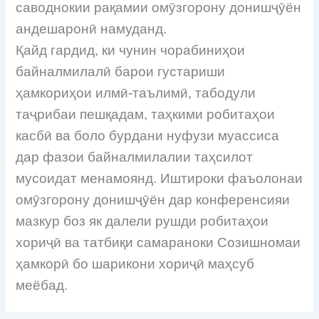
саводнокии рақамии омӯзгорону донишҷӯён
андешаронӣ намуданд.
Қайд гардид, ки чунин чорабиниҳои
байналмилалӣ барои густариши
ҳамкориҳои илмӣ-таълимӣ, табодули
таҷрибаи пешқадам, таҳкими робитаҳои
касбӣ ва боло бурдани нуфузи муассиса
дар фазои байналмилалии таҳсилот
мусоидат менамоянд. Иштироки фаъолонаи
омӯзгорону донишҷӯён дар конференсияи
мазкур боз як далели рушди робитаҳои
хориҷӣ ва татбиқи самараноки Созишномаи
ҳамкорӣ бо шарикони хориҷӣ маҳсуб
меёбад.