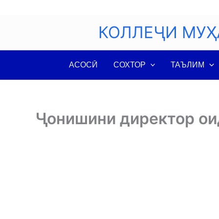
Skip
to
КОЛЛЕҶИ МУҲ
content
АСОСӢ
СОХТОР
ТАЪЛИМ
Ҷонишини директор ои