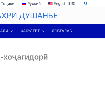
Search
Тоҷики
Руский
English (US)
АҲРИ ДУШАНБЕ
ЛАЛӢ
ФАКУЛТЕТ
ДОВТАЛАБ
ӣ-хоҷагидорӣ