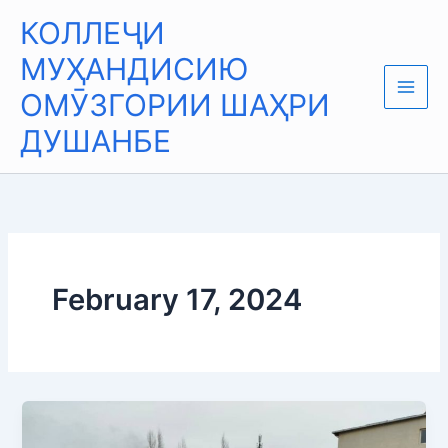
Skip
Main
КОЛЛЕҶИ
to
Men
content
МУҲАНДИСИЮ
ОМӮЗГОРИИ ШАҲРИ
ДУШАНБЕ
February 17, 2024