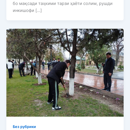
бо мақсади таҳкими тарзи ҳаёти солим, рушди
инкишофи […]
Без рубрики