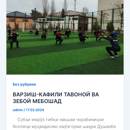
Без рубрики
ВАРЗИШ-КАФИЛИ ТАВОНОӢ ВА
ЗЕБОӢ МЕБОШАД
admin
/
17.02.2024
Субҳи имрӯз тибқи нақшаи чорабиниҳои
Коллеҷи муҳандисию омӯзгории шаҳри Душанбе