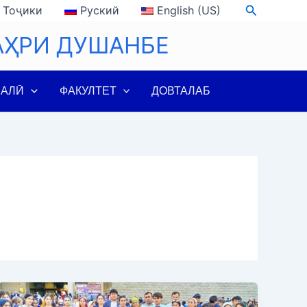
Search
Тоҷики
Руский
English (US)
АҲРИ ДУШАНБЕ
ЛАЛӢ
ФАКУЛТЕТ
ДОВТАЛАБ