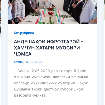
Без рубрики
АНДЕШАҲОИ ИФРОТГАРОӢ –
ҲАМЧУН ХАТАРИ МУОСИРИ
ҶОМЕА
admin
/
12.05.2023
Санаи 12.05.2023 дар толори Шӯрои
олимони муассисаи давлатии таълимии
Коллеҷи муҳандисию омӯзгории шаҳри
Душанбе тибқи дастуру супоришҳои
Вазорати меҳнат,