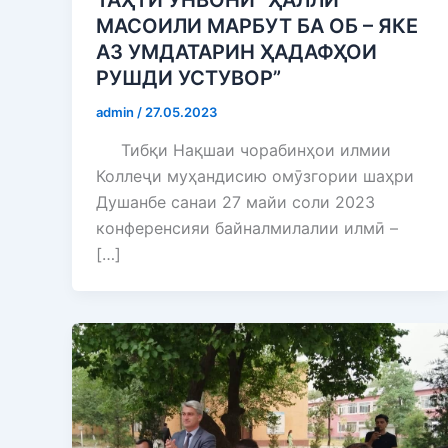
ТАҲТИ УНВОНИ “ҲАЛЛИ
МАСОИЛИ МАРБУТ БА ОБ – ЯКЕ
АЗ УМДАТАРИН ҲАДАФҲОИ
РУШДИ УСТУВОР”
admin
/
27.05.2023
Тибқи Нақшаи чорабинҳои илмии
Коллеҷи муҳандисию омӯзгории шаҳри
Душанбе санаи 27 майи соли 2023
конференсияи байналмилалии илмӣ –
[…]