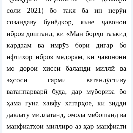
соли 2021) бо такя ба ин нерӯи
созандаву бунёдкор, яъне ҷавонон
иброз доштанд, ки «Ман борҳо таъкид
кардаам ва имрӯз бори дигар бо
ифтихор иброз медорам, ки ҷавонони
мо дорои ҳисси баланди миллӣ ва
эҳсоси гарми ватандӯстиву
ватанпарварӣ буда, дар мубориза бо
ҳама гуна хавфу хатарҳое, ки зидди
давлату миллатанд, омода мебошанд ва
манфиатҳои миллиро аз ҳар манфиати