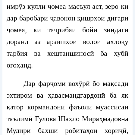
имрӯз кулли ҷомеа масъул аст, зеро ки
дар баробари ҷавонон қишрҳои дигари
ҷомеа, ки таҷрибаи бойи зиндагӣ
доранд аз арзишҳои волои ахлоқу
тарбия ва хештаншиносӣ ба хубӣ
огоҳанд.
Дар фарҷоми вохӯрӣ бо мақсади
эҳтиром ва ҳавасмандгардонӣ ба як
қатор кормандони фаъоли муассисаи
таълимӣ Гулова Шаҳло Мираҳмадовна
Мудири бахши робитаҳои хориҷӣ,