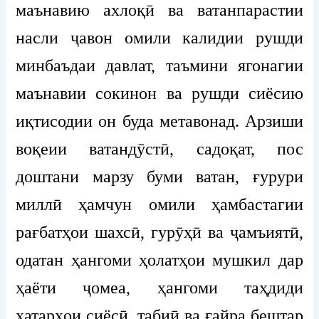
маънавию ахлоқӣ ва ватанпарастии
насли ҷавон омили калидии рушди
минбаъдаи давлат, таъмини ягонагии
маънавии сокинон ва рушди сиёсию
иқтисодии он буда метавонад. Арзиши
воқеии ватандӯстӣ, садоқат, пос
доштани марзу буми ватан, ғурури
миллӣ ҳамчун омили ҳамбастагии
рағбатҳои шахсӣ, гурӯҳӣ ва ҷамъиятӣ,
одатан ҳангоми ҳолатҳои мушкил дар
ҳаёти ҷомеа, ҳангоми таҳдиди
хатарҳои сиёсӣ, табиӣ ва ғайра бештар