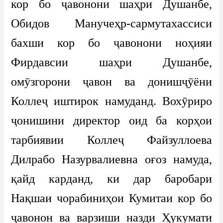
кор бо ҷавонони шаҳри Душанбе,
Обидов Манучеҳр-сармутахассиси
бахши кор бо ҷавонони ноҳияи
Фирдавсии шаҳри Душанбе,
омӯзгорони ҷавон ва донишҷӯёни
Коллеҷ иштирок намуданд. Вохӯриро
ҷонишини директор оид ба корҳои
тарбиявии Коллеҷ Файзуллоева
Дилрабо Назурвалиевна оғоз намуда,
қайд карданд, ки дар баробари
Нақшаи чорабиниҳои Кумитаи кор бо
ҷавонон ва варзиши назди Ҳукумати