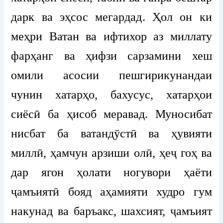
дарк ва эҳсос мегардад. Ҳол он ки
меҳри Ватан ва ифтихор аз миллату
фарҳанг ва ҳифзи сарзамини хеш
омили асосии пешгирикунандаи
чунин хатарҳо, бахусус, хатарҳои
сиёсӣ ба ҳисоб меравад. Муносибат
нисбат ба ватандӯстӣ ва ҳувияти
миллӣ, ҳамчун арзиши олӣ, ҳеҷ гоҳ ва
дар ягон ҳолати ногувори ҳаёти
ҷамъиятӣ бояд аҳамияти худро гум
накунад ва баръакс, шахсият, ҷамъият