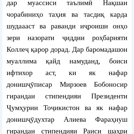
дар муассиси таълимӣ Нақшаи
чорабиниҳо таҳия ва тасдиқ карда
шудаааст ва раванди иҷроиши онҳо
зери назорати ҷиддии роҳбарияти
Коллеҷ қарор дорад. Дар баромадашон
муаллима қайд намуданд, боиси
ифтихор аст, ки
як нафар
донишҷӯписар Мирзоев Бобоносир
гирандаи стипендияи Президенти
Ҷумҳурии Тоҷикистон ва як нафар
донишҷӯдухтар Алиева Фараҳнуш
гирандаи стипендияи Раиси шаҳри