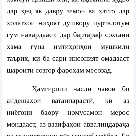
дар ҳеҷ як давру замон ва ҳатто дар
ҳолатҳои ниҳоят душвору пурталотум
гум накардааст, дар бартараф сохтани
ҳама гуна имтиҳонҳои мушкили
таърих, ки ба сари инсоният омадааст
шароити созгор фароҳам месозад.
Ҳамгироии насли ҷавон бо
андешаҳои ватанпарастӣ, ки аз
ниёгони баору номусамон мерос
мондааст, аз вазифаҳои аввалиндараҷа