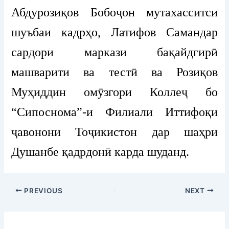
Абдурозиқов Бобоҷон мутахасситси
шуъбаи кадрҳо, Латифов Самандар
сардори маркази бақайдгирӣ
машварити ва тестӣ ва Розиқов
Муҳиддин омӯзгори Коллеҷ бо
“Сипоснома”-и Филиали Иттифоқи
ҷавонони Тоҷикистон дар шаҳри
Душанбе қадрдонӣ карда шуданд.
PREVIOUS
NEXT