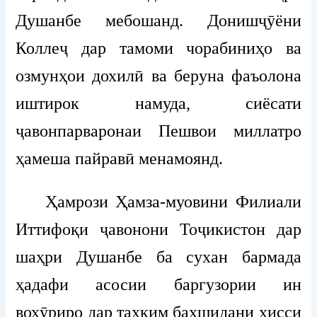
Душанбе мебошанд. Донишҷӯёни
Коллеҷ дар тамоми чорабиниҳо ва
озмунҳои дохилӣ ва беруна фаъолона
иштирок намуда, сиёсати
ҷавонпарваронаи Пешвои миллатро
ҳамеша пайравӣ менамоянд.
Ҳамрози Ҳамза-муовини Филиали
Иттифоқи ҷавонони Тоҷикистон дар
шаҳри Душанбе ба сухан бармада
ҳадафи асосии баргузории ин
вохӯриро дар таҳким бахшидани ҳисси