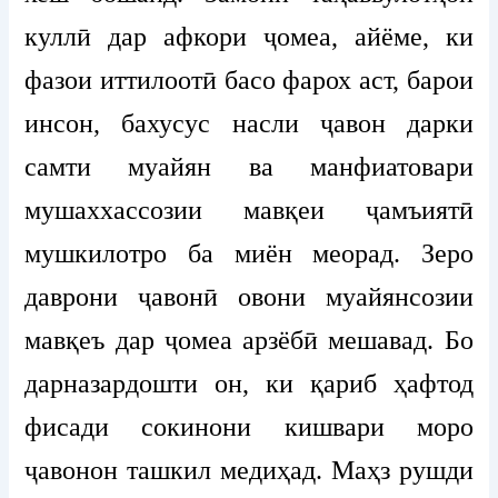
куллӣ дар афкори ҷомеа, айёме, ки
фазои иттилоотӣ басо фарох аст, барои
инсон, бахусус насли ҷавон дарки
самти муайян ва манфиатовари
мушаххассозии мавқеи ҷамъиятӣ
мушкилотро ба миён меорад. Зеро
даврони ҷавонӣ овони муайянсозии
мавқеъ дар ҷомеа арзёбӣ мешавад. Бо
дарназардошти он, ки қариб ҳафтод
фисади сокинони кишвари моро
ҷавонон ташкил медиҳад. Маҳз рушди