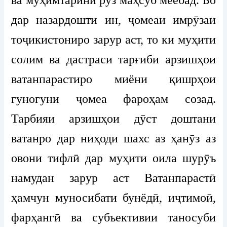
ва муҳимтарини рӯз маҳсуб меёбад. Бо
дар назардошти ин, ҷомеаи имрӯзаи
тоҷикистониро зарур аст, то ки муҳити
солим ва дастраси тарғиби арзишҳои
ватанпарастиро миёни қишрҳои
гуногуни ҷомеа фароҳам созад.
Тарбияи арзишҳои дӯст доштани
ватанро дар ниҳоди шахс аз ҳанӯз аз
овони тифлӣ дар муҳити оила шурӯъ
намудан зарур аст Ватанпарастӣ
ҳамчун муносибати бунёдӣ, иҷтимоӣ,
фарҳангӣ ва субъективии таносуби