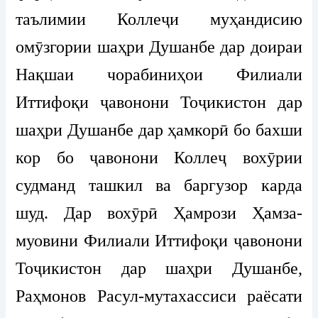
таълимии Коллеҷи муҳандисию
омӯзгории шаҳри Душанбе дар доираи
Нақшаи чорабиниҳои Филиали
Иттифоқи ҷавонони Тоҷикистон дар
шаҳри Душанбе дар ҳамкорӣ бо бахши
кор бо ҷавонони Коллеҷ вохӯрии
судманд ташкил ва баргузор карда
шуд. Дар вохӯрӣ Ҳамрози Ҳамза-
муовини Филиали Иттифоқи ҷавонони
Тоҷикистон дар шаҳри Душанбе,
Раҳмонов Расул-мутахассиси раёсати