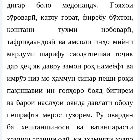
дигар боло медонанд». Ғояҳои
зӯроварӣ, қатлу ғорат, фиребу бӯҳтон,
коштани тухми нобоварӣ,
тафриқаандозӣ ва амсоли инҳо миёни
мардуми шарифу саодатпешаи тоҷик
дар ҳеҷ як давру замон роҳ намеёфт ва
имрӯз низ мо ҳамчун сипар пеши роҳи
паҳншавии ин ғояҳоро бояд бигирем
ва барои наслҳои оянда давлати ободу
пешрафта мерос гузорем. Рӯ овардан
ба хештаншиносӣ ва ватанпарастӣ
ҳамчун арзиши олӣ, ки аҳамияти худро