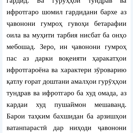
гардид. Ба гурӯҳҳои тундрав ва
ифротгаро шомил гардидани бархе аз
ҷавонони гумроҳ гувоҳи бетарафии
оила ва муҳити тарбия нисбат ба онҳо
мебошад. Зеро, ин ҷавонони гумроҳ
пас аз дарки воқеияти ҳаракатҳои
ифротгароёна ва характери зӯроварию
қатлу ғорат доштани амалҳои гурӯҳҳои
тундрав ва ифротгаро ба худ омада, аз
кардаи худ пушаймон мешаванд.
Барои таҳким бахшидан ба арзишҳои
ватанпарастӣ дар ниҳоди ҷавонони