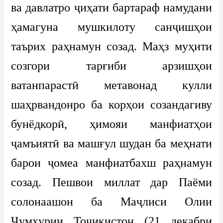
ва давлатро ҷиҳати бартараф намудани
ҳамагуна мушкилоту санҷишҳои
таърих раҳнамун созад. Маҳз муҳити
созгори тарғиби арзишҳои
ватанпарастӣ метавонад кулли
шаҳрвандонро ба корҳои созандагиву
бунёдкорӣ, ҳимояи манфиатҳои
ҷамъиятӣ ва машғул шудан ба меҳнати
барои ҷомеа манфиатбахш раҳнамун
созад. Пешвои миллат дар Паёми
солонаашон ба Маҷлиси Олии
Ҷумҳурии Тоҷикистон (21 декабри