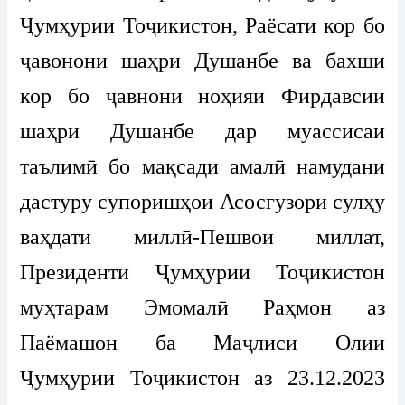
Ҷумҳурии Тоҷикистон, Раёсати кор бо
ҷавонони шаҳри Душанбе ва бахши
кор бо ҷавнони ноҳияи Фирдавсии
шаҳри Душанбе дар муассисаи
таълимӣ бо мақсади амалӣ намудани
дастуру супоришҳои Асосгузори сулҳу
ваҳдати миллӣ-Пешвои миллат,
Президенти Ҷумҳурии Тоҷикистон
муҳтарам Эмомалӣ Раҳмон аз
Паёмашон ба Маҷлиси Олии
Ҷумҳурии Тоҷикистон аз 23.12.2023