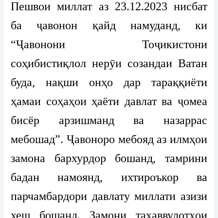
Пешвои миллат аз 23.12.2023 нисбат
ба ҷавонон қайд намуданд, ки
“Ҷавонони Тоҷикистони
соҳибистиқлол нерӯи созандаи Ватан
буда, нақши онҳо дар тараққиёти
ҳамаи соҳаҳои ҳаёти давлат ва ҷомеа
бисёр арзишманд ва назаррас
мебошад”. Ҷавоноро мебояд аз илмҳои
замона бархурдор бошанд, тамрини
бадан намоянд, ихтироъкор ва
парчамбардори давлату миллати азизи
хеш бошанд. Замони таҳаввулотҳои