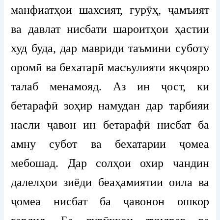
манфиатҳои шахсият, гурӯҳ, ҷамъият
ва давлат нисбати шароитҳои ҳастии
худ буда, дар мавриди таъмини суботу
оромӣ ва бехатарӣ масъулияти якҷояро
талаб менамояд. Аз ин ҷост, ки
бетарафӣ зоҳир намудан дар тарбияи
насли ҷавон ин бетарафӣ нисбат ба
амну субот ва бехатарии ҷомеа
мебошад. Дар солҳои охир чандин
далелҳои зиёди беаҳамиятии оила ва
ҷомеа нисбат ба ҷавонон ошкор