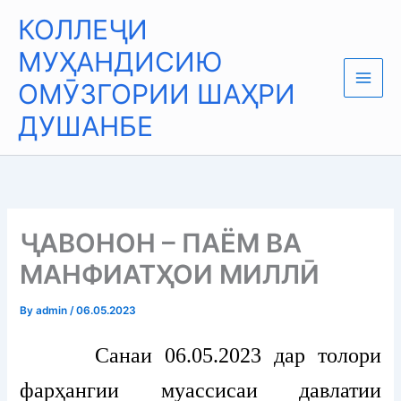
Skip
Main
КОЛЛЕҶИ
to
Men
content
МУҲАНДИСИЮ
ОМӮЗГОРИИ ШАҲРИ
ДУШАНБЕ
ҶАВОНОН – ПАЁМ ВА
МАНФИАТҲОИ МИЛЛӢ
By
admin
/
06.05.2023
Санаи 06.05.2023 дар толори
фарҳангии муассисаи давлатии