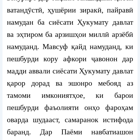
ватандӯстӣ, ҳушёрии зиракӣ, пайравӣ
намудан ба сиёсати Ҳукумату давлат
ва эҳтиром ба арзишҳои миллӣ арзёбӣ
намуданд. Мавсуф қайд намуданд, ки
пешбурди кору афкори ҷавонон дар
мадди аввали сиёсати Ҳукумату давлат
қарор дорад ва эшонро мебояд аз
тамоми имкониятҳое, ки барои
пешбурди фаъолияти онҳо фароҳам
оварда шудааст, самаранок истифода
баранд. Дар Паёми навбатиашон