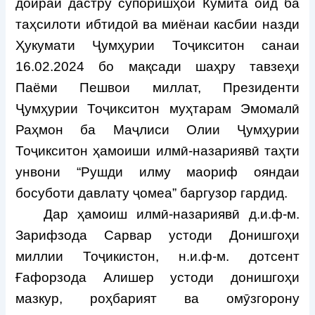
доираи дастру супоришҳои Кумита оид ба
таҳсилоти ибтидоӣ ва миёнаи касбии назди
Ҳукумати Ҷумҳурии Тоҷикситон санаи
16.02.2024 бо мақсади шаҳру тавзеҳи
Паёми Пешвои миллат, Президенти
Ҷумҳурии Тоҷикситон муҳтарам Эмомалӣ
Раҳмон ба Маҷлиси Олии Ҷумҳурии
Тоҷикситон ҳамоиши илмӣ-назариявӣ таҳти
унвони “Рушди илму маориф ояндаи
босуботи давлату ҷомеа” баргузор гардид.
Дар ҳамоиш илмӣ-назариявӣ д.и.ф-м.
Зарифзода Сарвар устоди Донишгоҳи
миллии Тоҷикистон, н.и.ф-м. дотсент
Ғафорзода Алишер устоди донишгоҳи
мазкур, роҳбарият ва омӯзгорону