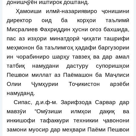
донишҷӯён иштирок доштанд.
Ҳамоиши илмӣ-назариявиро ҷонишини
директор оид ба корҳои таълимӣ
Мисралиев Фахриддин ҳусни оғоз бахшида,
пас аз изҳори минатдорӣ ҷиҳати ташрифи
меҳмонон ба таълимгоҳ ҳадафи баргузории
ин чорабиниро шарҳу тавзеҳ ва дар амал
татбиқ намудани дастуру супоришҳои
Пешвои миллат аз Паёмашон ба Маҷлиси
Олии Ҷумҳурии Тоҷикистон арзёби
намуданд.
Сипас, д.и.ф-м. Зарифзода Сарвар дар
мавзӯи “Омӯзиши илмҳои дақиқ ва
инкишофи тафаккури техникии ҷавонони
замони муосир дар меҳвари Паёми Пешвои