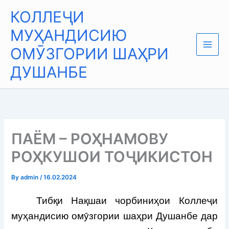
Skip
Main
КОЛЛЕҶИ
to
Men
content
МУҲАНДИСИЮ
ОМӮЗГОРИИ ШАҲРИ
ДУШАНБЕ
ПАЁМ – РОҲНАМОВУ
РОҲКУШОИ ТОҶИКИСТОН
By
admin
/
16.02.2024
Тибқи Нақшаи чорбиниҳои Коллеҷи
муҳандисию омӯзгории шаҳри Душанбе дар