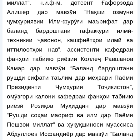
миллат”, н.и.ф-м. дотсент Ғафорзода
Алишер дар мавзӯи “Нақши озмуни
ҷумҳуриявии Илм-фурӯғи маърифат дар
баланд бардоштани тафаккури илмӣ-
техникии ҷавонон, кашфиётҳои илмӣ ва
иттилоотҳои нав”, ассистенти кафедраи
фанҳои табиию риёзии Коллеҷ Равшанов
Қамар дар мавзӯи “Баланд бардоштани
рушди сифати таълим дар меҳвари Паёми
Президенти Ҷумҳурии Тоҷикистон”,
омӯзгори калони кафедраи фанҳои табиию
риёзӣ Розиқов Муҳиддин дар мавзӯи
“Рушди соҳаи маориф ва илм дар Паёми
Пешвои миллат” ва ҳуқуқшиноси муассиса
Абдуллоев Исфандиёр дар мавзӯи “Баланд