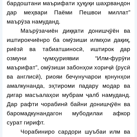
бардоштани маърифати ҳуқуқи шаҳрвандон
дар меҳвари Паёми Пешвои миллат”
маърӯза намуданд.
Маърӯзачиён диққати донишҷӯён ва
иштирокчиёнро ба омӯзиши илмҳои дақиқ,
риёзӣ ва табиатшиносӣ, иштирок дар
озмуни ҷумҳуриявии “Илм-фурӯғи
маърифат”, омӯзиши забонҳои хориҷӣ (русӣ
ва англисӣ), риояи бечунучарои қонунҳои
амалкунанда, эҳтироми падару модар ва
дигар масъалаҳои мубрам ҷалб намуданд.
Дар рафти чорабинӣ байни донишҷӯён ва
баромадкунандагон мубодилаи афкор
сурат гирифт.
Чорабиниро сардори шуъбаи илм ва