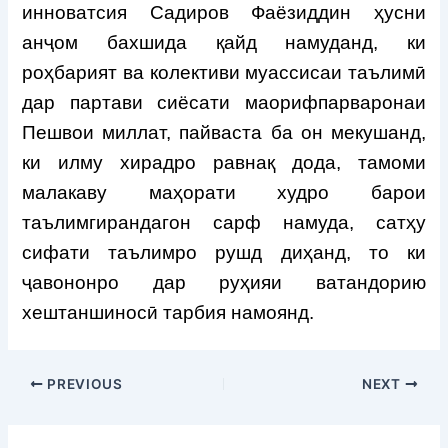
инноватсия Садиров Фаёзиддин ҳусни
анҷом бахшида қайд намуданд, ки
роҳбарият ва колективи муассисаи таълимӣ
дар партави сиёсати маорифпарваронаи
Пешвои миллат, пайваста ба он мекушанд,
ки илму хирадро равнақ дода, тамоми
малакаву маҳорати худро барои
таълимгирандагон сарф намуда, сатҳу
сифати таълимро рушд диҳанд, то ки
ҷавононро дар руҳияи ватандорию
хештаншиносӣ тарбия намоянд.
PREVIOUS
NEXT