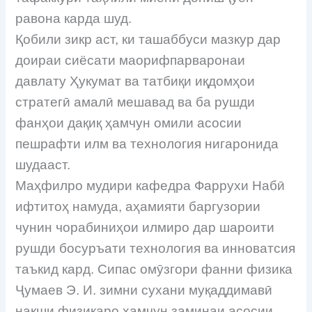
равона карда шуд.
Қобили зикр аст, ки ташаббуси мазкур дар
доираи сиёсати маорифпарваронаи
давлату Ҳукумат ва татбиқи иқдомҳои
стратегӣ амалӣ мешавад ва ба рушди
фанҳои дақиқ ҳамчун омили асосии
пешрафти илм ва технология нигаронида
шудааст.
Маҳфилро мудири кафедра Фаррухи Набӣ
ифтитоҳ намуда, аҳамияти баргузории
чунин чорабиниҳои илмиро дар шароити
рушди босуръати технология ва инноватсия
таъкид кард. Сипас омӯзгори фанни физика
Ҷумаев Э. И. зимни сухани муқаддимавӣ
нақши физикаро ҳамчун заминаи асосии