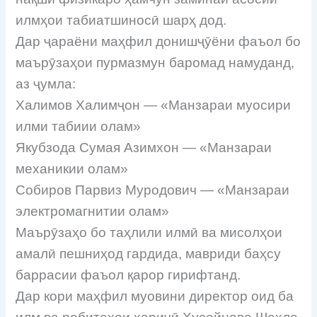
илмҳои табиатшиносӣ шарҳ дод.
Дар ҷараёни маҳфил донишҷӯёни фаъол бо
маърӯзаҳои пурмазмун баромад намуданд,
аз ҷумла:
Халимов Халимҷон — «Манзараи муосири
илми табиии олам»
Якубзода Сумая Азимхон — «Манзараи
механикии олам»
Собиров Парвиз Муродович — «Манзараи
электромагнитии олам»
Маърӯзаҳо бо таҳлили илмӣ ва мисолҳои
амалӣ пешниҳод гардида, мавриди баҳсу
баррасии фаъол қарор гирифтанд.
Дар кори маҳфил муовини директор оид ба