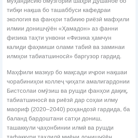
муҳандисию омӯзгории шаҳри Душанбе бо
тибқи нақша бо ташаббуси кафедраи
экология ва фанҳои табиию риёзӣ мафҳили
илмии донишҷӯён «Ҳамадон» аз фанни
физика таҳти унвони «Физика ҳамчун
калиди фаҳмиши олами табиӣ ва заминаи
илмҳои табиатшиносӣ» баргузор гардид.
Маҳфили мазкур бо мақсади иҷрои нақшаи
чорабиниҳои коллеҷ ҷиҳати амалигардонии
Бистсолаи омӯзиш ва рушди фанҳои дақиқ,
табиатшиносӣ ва риёзӣ дар соҳаи илму
маориф (2020–2040) роҳандозӣ гардида, ба
баланд бардоштани сатҳи дониш,
ташаккули ҷаҳонбинии илмӣ ва рушди
тафаккури таҳлилӣ миёни донишҷӯён