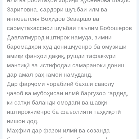
илм ва робитаҳои хориҷӣ Ҳусейнова Шаҳло
Зариповна, сардори шуъбаи илм ва
инноватсия Воҳидов Зеваршо ва
сармутахассиси шуъбаи таълим Бобошеров
Давлатмурод иштирок намуда, зимни
баромадҳои худ донишҷӯёнро ба омӯзиши
амиқи фанҳои дақиқ, рушди тафаккури
мантиқӣ ва истифодаи самараноки дониш
дар амал раҳнамоӣ намуданд.
Дар фарҷоми чорабинӣ бахши саволу
ҷавоб ва мубоҳисаи илмӣ баргузор гардид,
ки сатҳи баланди омодагӣ ва шавқи
иштирокчиёнро ба фаъолияти таҳқиқотӣ
нишон дод.
Маҳфил дар фазои илмӣ ва созанда