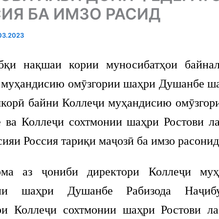
ИЯ БА ИМЗО РАСИД
03.2023
нақшаи кории муносибатҳои байнал
 муҳандисию омӯзгории шаҳри Душанбе ш
мкорӣ байни Коллеҷи муҳандисию омӯзгор
 ва Коллеҷи сохтмонии шаҳри Ростови л
ияи Россия тариқи маҷозӣ ба имзо расонид
ома аз ҷониби директори Коллеҷи муҳ
рии шаҳри Душанбе Рабизода Наҷиб
ри Коллеҷи сохтмонии шаҳри Ростови л