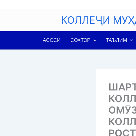
Skip
to
КОЛЛЕҶИ МУҲ
content
АСОСӢ
СОХТОР
ТАЪЛИМ
ШАРТ
КОЛ
ОМӮЗ
КОЛЛ
РОСТ