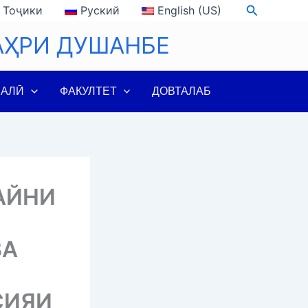
Search
Тоҷики
Руский
English (US)
АҲРИ ДУШАНБЕ
ЛАЛӢ
ФАКУЛТЕТ
ДОВТАЛАБ
АЙНИ
ВА
СИЯИ