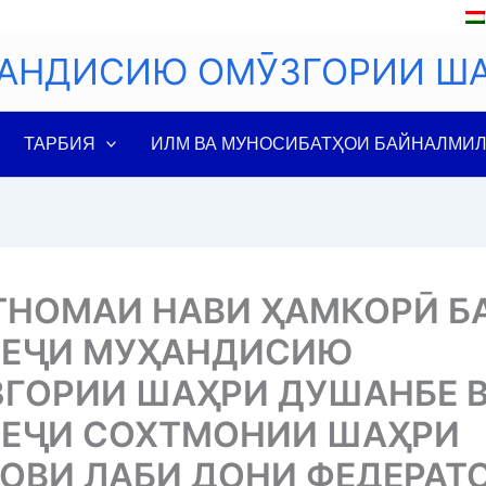
АНДИСИЮ ОМӮЗГОРИИ Ш
ТАРБИЯ
ИЛМ ВА МУНОСИБАТҲОИ БАЙНАЛМИ
НОМАИ НАВИ ҲАМКОРӢ Б
ЛЕҶИ МУҲАНДИСИЮ
ГОРИИ ШАҲРИ ДУШАНБЕ 
ЕҶИ СОХТМОНИИ ШАҲРИ
ОВИ ЛАБИ ДОНИ ФЕДЕРАТ