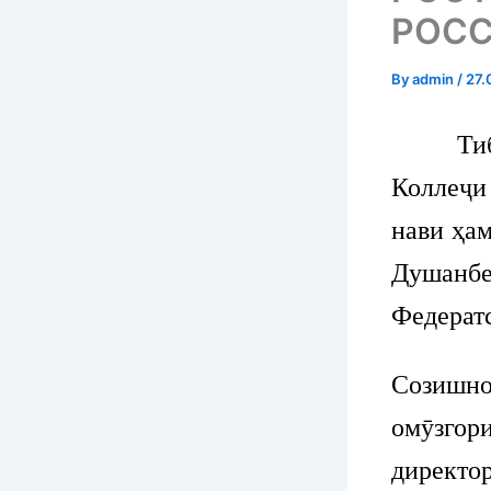
РОСС
By
admin
/
27.
Тибқи 
Коллеҷи
нави ҳа
Душанбе
Федератс
Созишн
омӯзго
директо