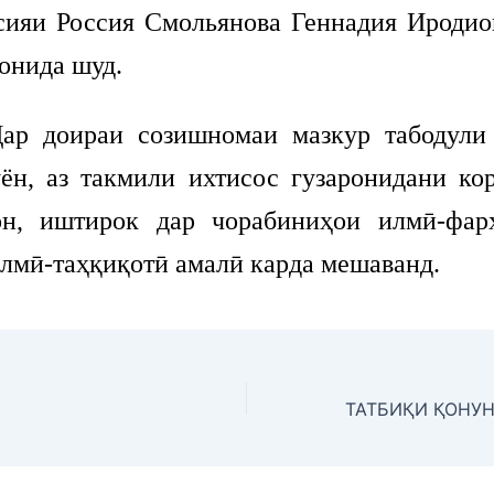
сияи Россия Смольянова Геннадия Иродио
онида шуд.
ираи созишномаи мазкур табодули 
ён, аз такмили ихтисос гузаронидани ко
он, иштирок дар чорабиниҳои илмӣ-фар
илмӣ-таҳқиқотӣ амалӣ карда мешаванд.