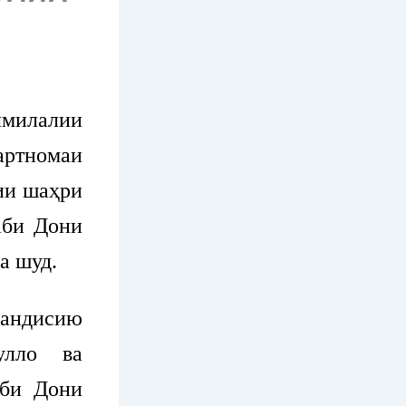
милалии
артномаи
ии шаҳри
аби Дони
а шуд.
андисию
улло ва
аби Дони