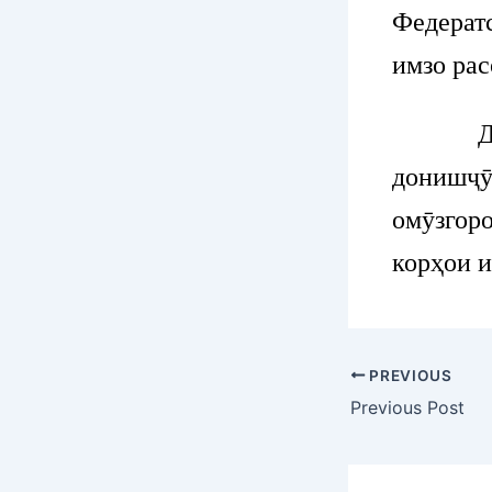
Федерат
имзо рас
Дар до
донишҷӯ
омӯзгор
корҳои 
PREVIOUS
Previous Post