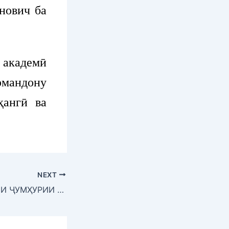
нович ба
академӣ
рмандону
ҳангӣ ва
NEXT
ТАТБИҚИ ҚОНУНИ ҶУМҲУРИИ ТОҶИКИСТОН “ДАР БОРАИ ТАРБИЯИ ВАТАНДӮСТИИ ШАҲРВАНДОН”